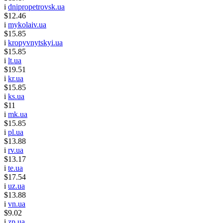
i
dnipropetrovsk.ua
$12.46
i
mykolaiv.ua
$15.85
i
kropyvnytskyi.ua
$15.85
i
lt.ua
$19.51
i
kr.ua
$15.85
i
ks.ua
$11
i
mk.ua
$15.85
i
pl.ua
$13.88
i
rv.ua
$13.17
i
te.ua
$17.54
i
uz.ua
$13.88
i
vn.ua
$9.02
i
zp.ua