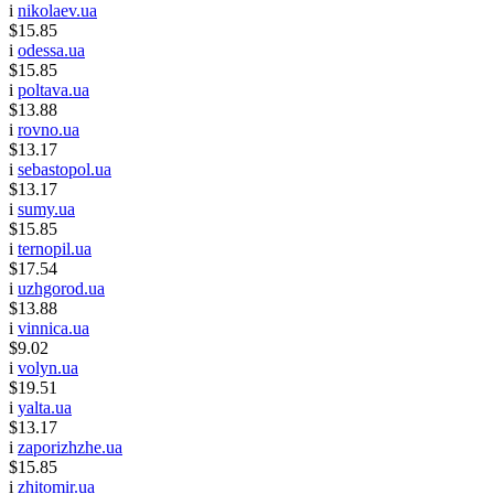
i
nikolaev.ua
$15.85
i
odessa.ua
$15.85
i
poltava.ua
$13.88
i
rovno.ua
$13.17
i
sebastopol.ua
$13.17
i
sumy.ua
$15.85
i
ternopil.ua
$17.54
i
uzhgorod.ua
$13.88
i
vinnica.ua
$9.02
i
volyn.ua
$19.51
i
yalta.ua
$13.17
i
zaporizhzhe.ua
$15.85
i
zhitomir.ua