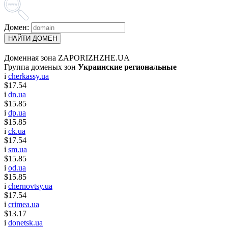
Домен:
НАЙТИ ДОМЕН
Доменная зона ZAPORIZHZHE.UA
Группа доменых зон
Украинские региональные
i
cherkassy.ua
$17.54
i
dn.ua
$15.85
i
dp.ua
$15.85
i
ck.ua
$17.54
i
sm.ua
$15.85
i
od.ua
$15.85
i
chernovtsy.ua
$17.54
i
crimea.ua
$13.17
i
donetsk.ua