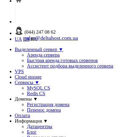
(044) 247 08 62
sales@deltahost.com.ua
UA
EN
RU
Выделенный сервер
▼
Аренда сервера
Быстрая аренда готовых серверов
Ассистент подбора выделенного сервера
VPS
Cloud storage
Сервисы
▼
MySQL CS
Redis CS
Домены
▼
Регистрация домена
Перенос домена
Оплата
Информация
▼
Датацентры
Блог