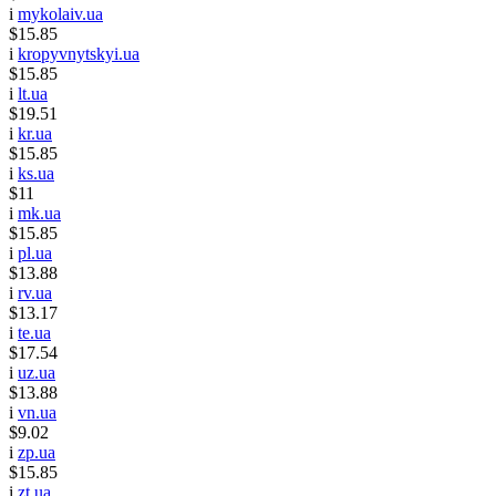
i
mykolaiv.ua
$15.85
i
kropyvnytskyi.ua
$15.85
i
lt.ua
$19.51
i
kr.ua
$15.85
i
ks.ua
$11
i
mk.ua
$15.85
i
pl.ua
$13.88
i
rv.ua
$13.17
i
te.ua
$17.54
i
uz.ua
$13.88
i
vn.ua
$9.02
i
zp.ua
$15.85
i
zt.ua