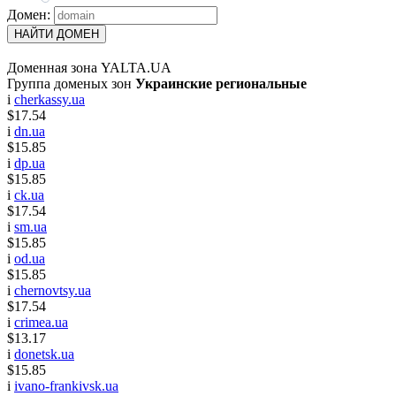
Домен:
НАЙТИ ДОМЕН
Доменная зона YALTA.UA
Группа доменых зон
Украинские региональные
i
cherkassy.ua
$17.54
i
dn.ua
$15.85
i
dp.ua
$15.85
i
ck.ua
$17.54
i
sm.ua
$15.85
i
od.ua
$15.85
i
chernovtsy.ua
$17.54
i
crimea.ua
$13.17
i
donetsk.ua
$15.85
i
ivano-frankivsk.ua