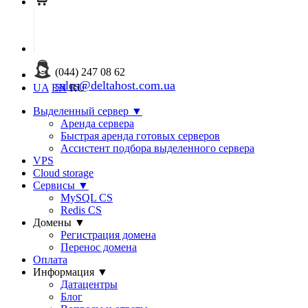
(044) 247 08 62
sales@deltahost.com.ua
UA
EN
RU
Выделенный сервер
▼
Аренда сервера
Быстрая аренда готовых серверов
Ассистент подбора выделенного сервера
VPS
Cloud storage
Сервисы
▼
MySQL CS
Redis CS
Домены
▼
Регистрация домена
Перенос домена
Оплата
Информация
▼
Датацентры
Блог