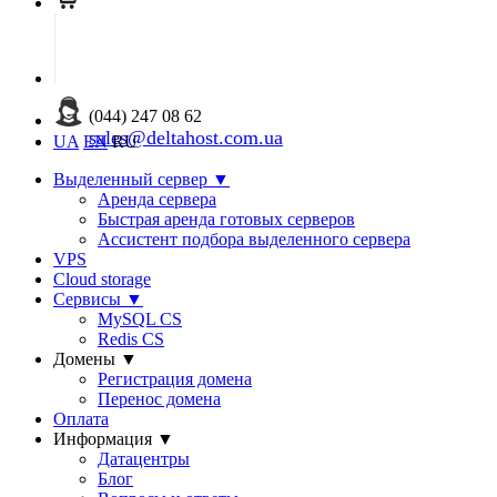
(044) 247 08 62
sales@deltahost.com.ua
UA
EN
RU
Выделенный сервер
▼
Аренда сервера
Быстрая аренда готовых серверов
Ассистент подбора выделенного сервера
VPS
Cloud storage
Сервисы
▼
MySQL CS
Redis CS
Домены
▼
Регистрация домена
Перенос домена
Оплата
Информация
▼
Датацентры
Блог