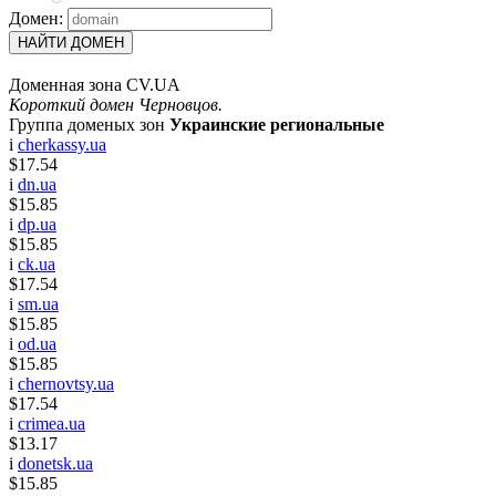
Домен:
НАЙТИ ДОМЕН
Доменная зона CV.UA
Короткий домен Черновцов.
Группа доменых зон
Украинские региональные
i
cherkassy.ua
$17.54
i
dn.ua
$15.85
i
dp.ua
$15.85
i
ck.ua
$17.54
i
sm.ua
$15.85
i
od.ua
$15.85
i
chernovtsy.ua
$17.54
i
crimea.ua
$13.17
i
donetsk.ua
$15.85