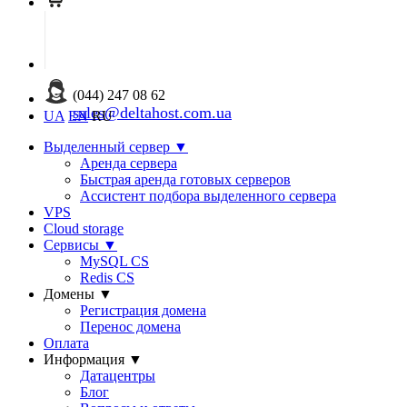
(044) 247 08 62
sales@deltahost.com.ua
UA
EN
RU
Выделенный сервер
▼
Аренда сервера
Быстрая аренда готовых серверов
Ассистент подбора выделенного сервера
VPS
Cloud storage
Сервисы
▼
MySQL CS
Redis CS
Домены
▼
Регистрация домена
Перенос домена
Оплата
Информация
▼
Датацентры
Блог