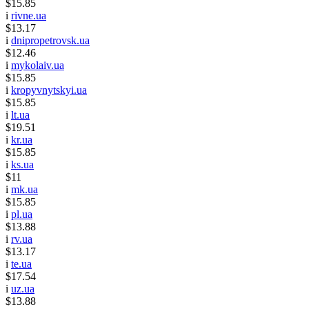
$15.85
i
rivne.ua
$13.17
i
dnipropetrovsk.ua
$12.46
i
mykolaiv.ua
$15.85
i
kropyvnytskyi.ua
$15.85
i
lt.ua
$19.51
i
kr.ua
$15.85
i
ks.ua
$11
i
mk.ua
$15.85
i
pl.ua
$13.88
i
rv.ua
$13.17
i
te.ua
$17.54
i
uz.ua
$13.88