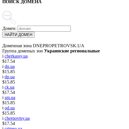
ПОИСК ДОМЕНА
Домен:
НАЙТИ ДОМЕН
Доменная зона DNEPROPETROVSK.UA
Группа доменых зон
Украинские региональные
i
cherkassy.ua
$17.54
i
dn.ua
$15.85
i
dp.ua
$15.85
i
ck.ua
$17.54
i
sm.ua
$15.85
i
od.ua
$15.85
i
chernovtsy.ua
$17.54
i
crimea.ua