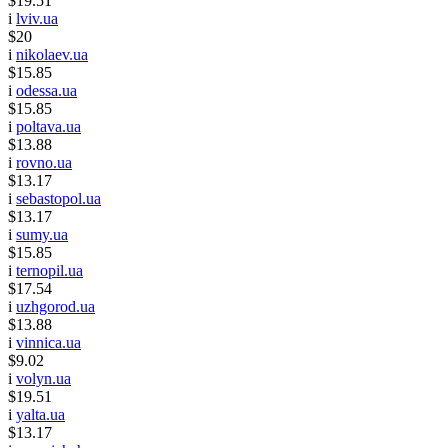
$19.51
i
lviv.ua
$20
i
nikolaev.ua
$15.85
i
odessa.ua
$15.85
i
poltava.ua
$13.88
i
rovno.ua
$13.17
i
sebastopol.ua
$13.17
i
sumy.ua
$15.85
i
ternopil.ua
$17.54
i
uzhgorod.ua
$13.88
i
vinnica.ua
$9.02
i
volyn.ua
$19.51
i
yalta.ua
$13.17