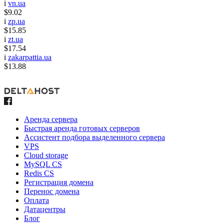
i
vn.ua
$9.02
i
zp.ua
$15.85
i
zt.ua
$17.54
i
zakarpattia.ua
$13.88
Аренда сервера
Быстрая аренда готовых серверов
Ассистент подбора выделенного сервера
VPS
Cloud storage
MySQL CS
Redis CS
Регистрация домена
Перенос домена
Оплата
Датацентры
Блог