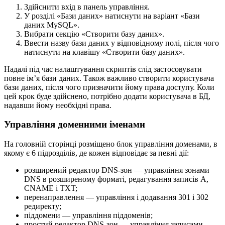
Здійснити вхід в панель управління.
У розділі «Бази даних» натиснути на варіант «Бази
даних MySQL».
Вибрати секцію «Створити базу даних».
Ввести назву бази даних у відповідному полі, після чого
натиснути на клавішу «Створити базу даних».
Надалі під час налаштування скриптів слід застосовувати
повне ім’я бази даних. Також важливо створити користувача
бази даних, після чого призначити йому права доступу. Коли
цей крок буде здійснено, потрібно додати користувача в БД,
надавши йому необхідні права.
Управління доменними іменами
На головній сторінці розміщено блок управління доменами, в
якому є 6 підрозділів, де кожен відповідає за певні дії:
розширений редактор DNS-зон — управління зонами
DNS в розширеному форматі, редагування записів A,
CNAME і TXT;
перенаправлення — управління і додавання 301 і 302
редиректу;
піддомени — управління піддоменів;
простий редактор DNS-зон — управління записами