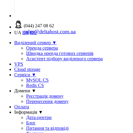
(044) 247 08 62
sales@deltahost.com.ua
UA
EN
RU
Виділений сервер
▼
Оренда сервера
Швидка оренда готових серверів
Асистент підбору виділеного сервера
VPS
Cloud storage
Сервіси
▼
MySQL CS
Redis CS
Домени
▼
Реєстрація домену
Перенесення домену
Оплата
Інформація
▼
Дата-центри
Блог
Питання та відповіді