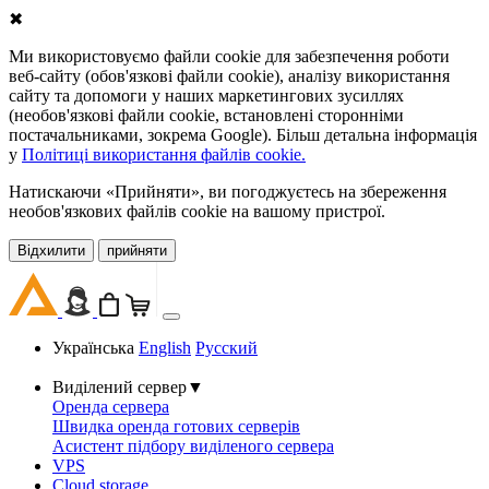
✖
Ми використовуємо файли cookie для забезпечення роботи
веб-сайту (обов'язкові файли cookie), аналізу використання
сайту та допомоги у наших маркетингових зусиллях
(необов'язкові файли cookie, встановлені сторонніми
постачальниками, зокрема Google). Більш детальна інформація
у
Політиці використання файлів cookie.
Натискаючи «Прийняти», ви погоджуєтесь на збереження
необов'язкових файлів cookie на вашому пристрої.
Відхилити
прийняти
Українська
English
Русский
Виділений сервер
▼
Оренда сервера
Швидка оренда готових серверів
Асистент підбору виділеного сервера
VPS
Cloud storage