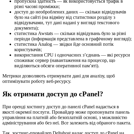
пропускна здатність — як використовується трафік в
різні часові проміжки;
доступ до необроблених даних — скільки відвідувачів
було на сайті (на відміну від статистики розділу з
відвідувачами, тут дані надані у вигляді текстового
документа);
статистика Awstats — скільки відвідувань було за різні
періоди (інформація представлена ​​в графічному вигляді);
статистика Analog — звідки йде основний потік
користувачів;
використання CPU і одночасних з’єднань — які ресурси
споживає сервер (навантаження на процесор, що
виділяються обсяги оперативної пам’яті).
Метрики дозволяють отримувати дані для аналізу, щоб
оптимізувати роботу веб-ресурсу.
Як отримати доступ до cPanel?
При оренді хостингу доступ до панелі cPanel надається в
якості окремої послуги. Провайдер може пропонувати панель
управління на платній або безоплатній основі, з можливістю
адміністрування або без неї. Все залежить від обраного пакета.
Так, хостинг-провайдер Deltahost надає доступ до cPanel на