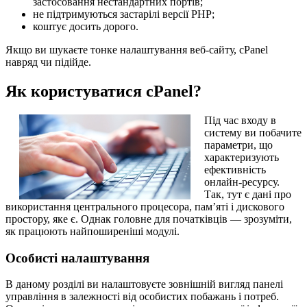
застосовання нестандартних портів;
не підтримуються застарілі версії PHP;
коштує досить дорого.
Якщо ви шукаєте тонке налаштування веб-сайту, cPanel
навряд чи підійде.
Як користуватися cPanel?
Під час входу в
систему ви побачите
параметри, що
характеризують
ефективність
онлайн-ресурсу.
Так, тут є дані про
використання центрального процесора, пам’яті і дискового
простору, яке є. Однак головне для початківців — зрозуміти,
як працюють найпоширеніші модулі.
Особисті налаштування
В даному розділі ви налаштовуєте зовнішній вигляд панелі
управління в залежності від особистих побажань і потреб.