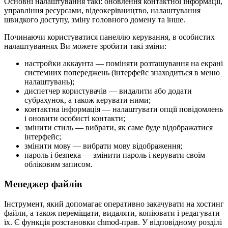
Основні налаштування такі: оновлення контактної інформації,
управління ресурсами, відеокерівництво, налаштування
швидкого доступу, зміну головного домену та інше.
Починаючи користуватися панеллю керування, в особистих
налаштуваннях Ви можете зробити такі зміни:
настройки аккаунта — поміняти розташування на екрані
системних попереджень (інтерфейс знаходиться в меню
налаштувань);
диспетчер користувачів — видалити або додати
субрахунок, а також керувати ними;
контактна інформація — налаштувати опції повідомлень
і оновити особисті контакти;
змінити стиль — вибрати, як саме буде відображатися
інтерфейс;
змінити мову — вибрати мову відображення;
пароль і безпека — змінити пароль і керувати своїм
обліковим записом.
Менеджер файлів
Інструмент, який допомагає оперативно закачувати на хостинг
файли, а також переміщати, видаляти, копіювати і редагувати
їх. Є функція розстановки chmod-прав. У відповідному розділі