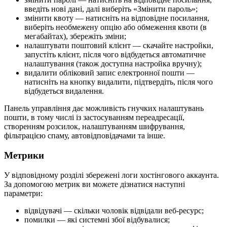
введіть нові дані, далі виберіть «Змінити пароль»;
змінити квоту — натисніть на відповідне посилання,
виберіть необмежену опцію або обмеження квоти (в
мегабайтах), збережіть зміни;
налаштувати поштовий клієнт — скачайте настройки,
запустіть клієнт, після чого відбудеться автоматичне
налаштування (також доступна настройка вручну);
видалити обліковий запис електронної пошти —
натисніть на кнопку видалити, підтвердіть, після чого
відбудеться видалення.
Панель управління дає можливість гнучких налаштувань
пошти, в тому числі із застосуванням переадресації,
створенням розсилок, налаштуванням шифрування,
фільтрацією спаму, автовідповідачами та інше.
Метрики
У відповідному розділі збережені логи хостінгового аккаунта.
За допомогою метрик ви можете дізнатися наступні
параметри:
відвідувачі — скільки чоловік відвідали веб-ресурс;
помилки — які системні збої відбувалися;