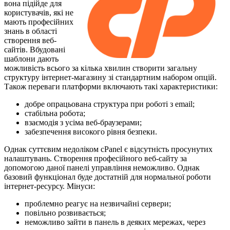
вона підійде для
користувачів, які не
мають професійних
знань в області
створення веб-
сайтів. Вбудовані
шаблони дають
можливість всього за кілька хвилин створити загальну
структуру інтернет-магазину зі стандартним набором опцій.
Також переваги платформи включають такі характеристики:
добре опрацьована структура при роботі з email;
стабільна робота;
взаємодія з усіма веб-браузерами;
забезпечення високого рівня безпеки.
Однак суттєвим недоліком cPanel є відсутність просунутих
налаштувань. Створення професійного веб-сайту за
допомогою даної панелі управління неможливо. Однак
базовий функціонал буде достатній для нормальної роботи
інтернет-ресурсу. Мінуси:
проблемно реагує на незвичайні сервери;
повільно розвивається;
неможливо зайти в панель в деяких мережах, через