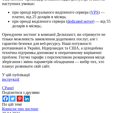
наступних умовах:
при оренді віртуального виділеного сервера (
VPS
) —
платно, від 25 доларів в місяць;
при оренді виділеного сервера (
dedicated server
) — від 55
доларів в місяць;.
Орендуючи хостинг в компанії Дельтахост, ви отримуєте не
тільки можливість замовлення додаткових послуг, але і
гарантію безпеки для веб-ресурсу. Наші потужності
розташовані в Україні, Нідерландах та США, а цілодобова
технічна підтримка допоможе в оперативному вирішенні
проблем. Гнучкі тарифи з перспективою розширення місця
зберігання і зміни параметрів обладнання — вибір тих, хто
планує розвивати свій сайт.
У цій публікації
інструкції
СPanel
Поділитися з друзями
По цій темі
Корисне про хостинг