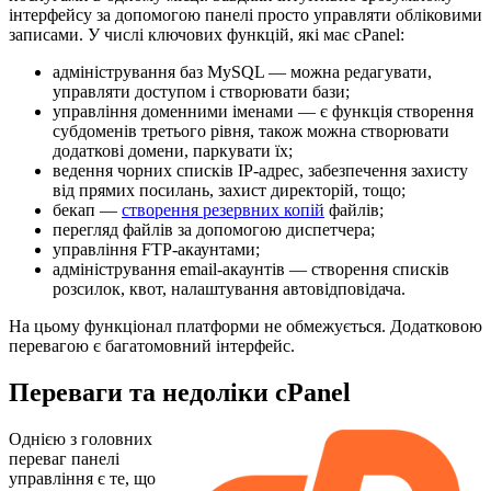
інтерфейсу за допомогою панелі просто управляти обліковими
записами. У числі ключових функцій, які має cPanel:
адміністрування баз MySQL — можна редагувати,
управляти доступом і створювати бази;
управління доменними іменами — є функція створення
субдоменів третього рівня, також можна створювати
додаткові домени, паркувати їх;
ведення чорних списків IP-адрес, забезпечення захисту
від прямих посилань, захист директорій, тощо;
бекап —
створення резервних копій
файлів;
перегляд файлів за допомогою диспетчера;
управління FTP-акаунтами;
адміністрування email-акаунтів — створення списків
розсилок, квот, налаштування автовідповідача.
На цьому функціонал платформи не обмежується. Додатковою
перевагою є багатомовний інтерфейс.
Переваги та недоліки cPanel
Однією з головних
переваг панелі
управління є те, що