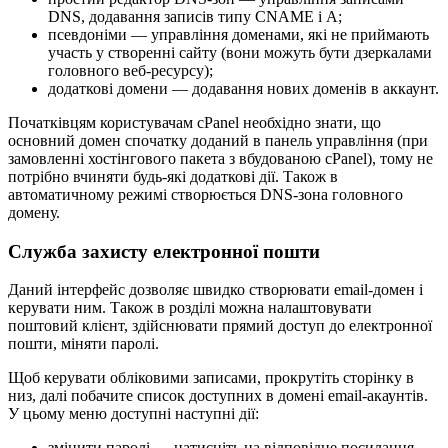
DNS, додавання записів типу CNAME і A;
псевдоніми — управління доменами, які не приймають
участь у створенні сайту (вони можуть бути дзеркалами
головного веб-ресурсу);
додаткові домени — додавання нових доменів в аккаунт.
Початківцям користувачам cPanel необхідно знати, що
основний домен спочатку доданий в панель управління (при
замовленні хостінгового пакета з вбудованою cPanel), тому не
потрібно вчиняти будь-які додаткові дії. Також в
автоматичному режимі створюється DNS-зона головного
домену.
Служба захисту електронної пошти
Даний інтерфейс дозволяє швидко створювати email-домен і
керувати ним. Також в розділі можна налаштовувати
поштовий клієнт, здійснювати прямий доступ до електронної
пошти, міняти паролі.
Щоб керувати обліковими записами, прокрутіть сторінку в
низ, далі побачите список доступних в домені email-акаунтів.
У цьому меню доступні наступні дії:
змінити паролі — натисніть на відповідне посилання,