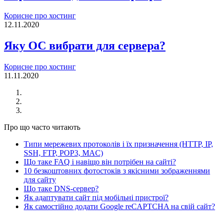
Корисне про хостинг
12.11.2020
Яку ОС вибрати для сервера?
Корисне про хостинг
11.11.2020
Про що часто читають
Типи мережевих протоколів і їх призначення (HTTP, IP,
SSH, FTP, POP3, MAC)
Що таке FAQ і навіщо він потрібен на сайті?
10 безкоштовних фотостоків з якісними зображеннями
для сайту
Що таке DNS-сервер?
Як адаптувати сайт під мобільні пристрої?
Як самостійно додати Google reCAPTCHA на свій сайт?