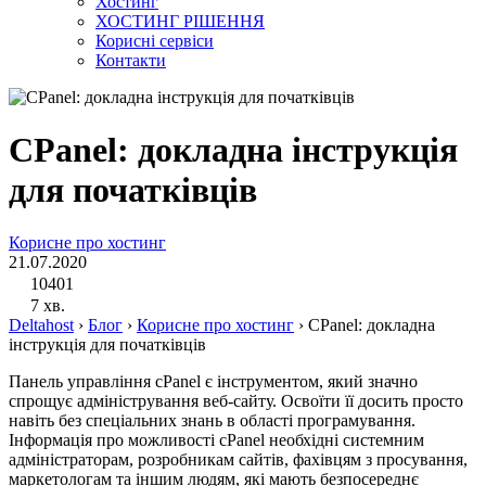
Хостинг
ХОСТИНГ РІШЕННЯ
Корисні сервіси
Контакти
СPanel: докладна інструкція
для початківців
Корисне про хостинг
21.07.2020
10401
7 хв.
Deltahost
›
Блог
›
Корисне про хостинг
›
СPanel: докладна
інструкція для початківців
Панель управління cPanel є інструментом, який значно
спрощує адміністрування веб-сайту. Освоїти її досить просто
навіть без спеціальних знань в області програмування.
Інформація про можливості cPanel необхідні системним
адміністраторам, розробникам сайтів, фахівцям з просування,
маркетологам та іншим людям, які мають безпосереднє