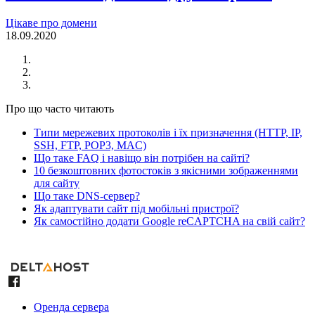
Цікаве про домени
18.09.2020
Про що часто читають
Типи мережевих протоколів і їх призначення (HTTP, IP,
SSH, FTP, POP3, MAC)
Що таке FAQ і навіщо він потрібен на сайті?
10 безкоштовних фотостоків з якісними зображеннями
для сайту
Що таке DNS-сервер?
Як адаптувати сайт під мобільні пристрої?
Як самостійно додати Google reCAPTCHA на свій сайт?
Оренда сервера