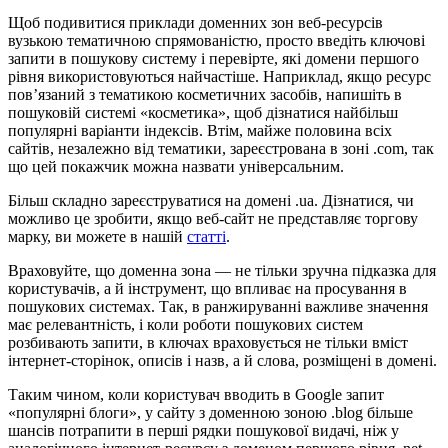
Щоб подивитися приклади доменних зон веб-ресурсів
вузькою тематичною спрямованістю, просто введіть ключові
запити в пошукову систему і перевірте, які домени першого
рівня використовуються найчастіше. Наприклад, якщо ресурс
пов’язаний з тематикою косметичних засобів, напишіть в
пошуковій системі «косметика», щоб дізнатися найбільш
популярні варіанти індексів. Втім, майже половина всіх
сайтів, незалежно від тематики, зареєстрована в зоні .com, так
що цей покажчик можна назвати універсальним.
Більш складно зареєструватися на домені .ua. Дізнатися, чи
можливо це зробити, якщо веб-сайт не представляє торгову
марку, ви можете в нашій
статті
.
Враховуйте, що доменна зона — не тільки зручна підказка для
користувачів, а й інструмент, що впливає на просування в
пошукових системах. Так, в ранжируванні важливе значення
має релевантність, і коли роботи пошукових систем
розбивають запити, в ключах враховується не тільки вміст
інтернет-сторінок, описів і назв, а й слова, розміщені в домені.
Таким чином, коли користувач вводить в Google запит
«популярні блоги», у сайту з доменною зоною .blog більше
шансів потрапити в перші рядки пошукової видачі, ніж у