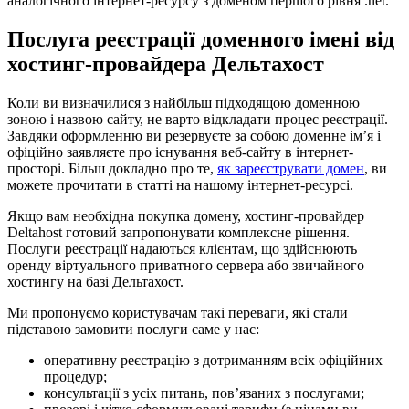
аналогічного інтернет-ресурсу з доменом першого рівня .net.
Послуга реєстрації доменного імені від
хостинг-провайдера Дельтахост
Коли ви визначилися з найбільш підходящою доменною
зоною і назвою сайту, не варто відкладати процес реєстрації.
Завдяки оформленню ви резервуєте за собою доменне ім’я і
офіційно заявляєте про існування веб-сайту в інтернет-
просторі. Більш докладно про те,
як зареєструвати домен
, ви
можете прочитати в статті на нашому інтернет-ресурсі.
Якщо вам необхідна покупка домену, хостинг-провайдер
Deltahost готовий запропонувати комплексне рішення.
Послуги реєстрації надаються клієнтам, що здійснюють
оренду віртуального приватного сервера або звичайного
хостингу на базі Дельтахост.
Ми пропонуємо користувачам такі переваги, які стали
підставою замовити послуги саме у нас:
оперативну реєстрацію з дотриманням всіх офіційних
процедур;
консультації з усіх питань, пов’язаних з послугами;