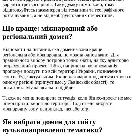
варіанти третього рівня. Таку думку помилково, тому
відштовхуйтесь насамперед від тематики та географічного
розташування, а не від необґрунтованих стереотипів.
Що краще: міжнародний або
регіональний домен?
Відповісти на питання, яка доменна зона краще —
регіональна або міжнародна, не можна однозначно. Для
правильного вибору потрібно точно знати, на яку аудиторію
розрахований проект. Тобто, наприклад, коли компанія
пропонує послуги по всій території України, позначення
.com.ua буде актуальним. Якщо ж товари продаються строго в
одному регіоні (припустимо, у Львівській області), то
покажчик .lviv.ua ідеально підійде.
Також не менш поширена ситуація, коли бізнес-проект не має
чіткої прихильності до території. Тоді є сенс вибрати
міжнародну зону, наприклад, .net або .org.
Як вибрати домен для сайту
вузьконаправленої тематики?