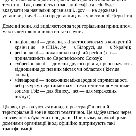
тематиці. Так, наявність на засланні суфікса .edu буде
вказувати на навчальні організації, .gov — на державні
установи, .travel — на представництва туристичної сфери і т.д.
Доменні зони, які виділяються за територіальним принципом,
мають внутрішній поділ на такі групи:
національні — домени, які застосовуються в конкретній
країні (.us — в США, .by — в Білорусі, .ua — в Україні);
регіональні — покажчики на цілий регіон (.eu —
приналежність до Європейського Союзу);
субрегіональні — домени другого рівня, що позначають
відношення до певних містах чи областях (.kiev.ua,
.od.ua);
міжнародні — покажчики міжнародної спрямованості
веб-ресурсу, перетинаються з тематичними доменними
зонами (.biz — для бізнесу, .net — для мережевих
послуг).
Цікаво, що фіксуються випадки реєстрації в певній
територіальній зоні в якості тематичної. Це відбувається через
співзвучність буквених поєднань. При цьому керуючі цими
доменами організації іноді офіційно підтримують такі
трансформації.