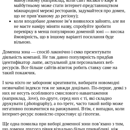
майбутньому (наприклад, коли сайт міського кафе в
майбутньому може стати інтернет-представництвом
міжнародної мережі ресторанів, задумайтеся про домен,
що не прив’язаному до регіону);
коли вподобане доменне ім’я виявилося зайнято, але ви
не маєте наміру міняти назву, спробуйте зробити
перевірку в менш популярною доменній зоні — висока
ймовірність, що в іншому варіанті посилання буде
вільною.
Доменна зона — спосіб лаконічно і ємко презентувати
діяльність компанії. Не так давно популярність придбав
ідентифікатор .name, актуальний для персональних веб-
ресурсів. Все більше сайтів-візиток робить ставку саме на
такий покажчик.
І хоча ніхто не забороняє креативити, вибирати новомодні
незвичайні індекси теж не завжди доцільно. По-перше, деякі з
них не несуть особливого смислового навантаження
(наприклад, .love), по-друге, серед них є ті, які складно
друкувати (.photography), а по-третє, часто такий вибір може
негативно позначитися на ранжуванні. Втім, є випадки, коли
інтернет-ресурс повністю спростовує ці гіпотези.
Ще одна помилка при виборі доменної зони пов’язано з тим,
що домени другого рівня візуально більш привабливі, ніж