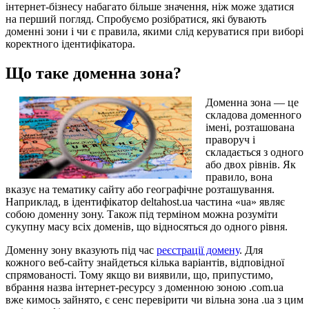
інтернет-бізнесу набагато більше значення, ніж може здатися
на перший погляд. Спробуємо розібратися, які бувають
доменні зони і чи є правила, якими слід керуватися при виборі
коректного ідентифікатора.
Що таке доменна зона?
Доменна зона — це
складова доменного
імені, розташована
праворуч і
складається з одного
або двох рівнів. Як
правило, вона
вказує на тематику сайту або географічне розташування.
Наприклад, в ідентифікатор deltahost.ua частина «ua» являє
собою доменну зону. Також під терміном можна розуміти
сукупну масу всіх доменів, що відносяться до одного рівня.
Доменну зону вказують під час
реєстрації домену
. Для
кожного веб-сайту знайдеться кілька варіантів, відповідної
спрямованості. Тому якщо ви виявили, що, припустимо,
вбрання назва інтернет-ресурсу з доменною зоною .com.ua
вже кимось зайнято, є сенс перевірити чи вільна зона .ua з цим