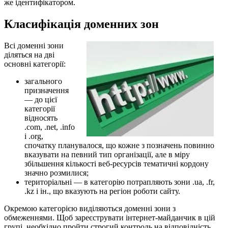
же ідентифікатором.
Класифікація доменних зон
Всі доменні зони
діляться на дві
основні категорії:
загального
призначення
— до цієї
категорії
відносять
.com, .net, .info
і .org,
спочатку планувалося, що кожне з позначень повинно
вказувати на певний тип організації, але в міру
збільшення кількості веб-ресурсів тематичні кордону
значно розмилися;
територіальні — в категорію потрапляють зони .ua, .fr,
.kz і ін., що вказують на регіон роботи сайту.
Окремою категорією виділяються доменні зони з
обмеженнями. Щоб зареєструвати інтернет-майданчик в цій
групі, необхідно пройти строгий контроль на відповідність