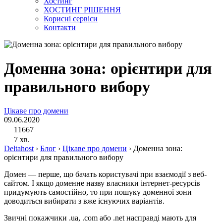
Хостинг
ХОСТИНГ РІШЕННЯ
Корисні сервіси
Контакти
Доменна зона: орієнтири для
правильного вибору
Цікаве про домени
09.06.2020
11667
7 хв.
Deltahost
›
Блог
›
Цікаве про домени
›
Доменна зона:
орієнтири для правильного вибору
Домен — перше, що бачать користувачі при взаємодії з веб-
сайтом. І якщо доменне назву власники інтернет-ресурсів
придумують самостійно, то при пошуку доменної зони
доводиться вибирати з вже існуючих варіантів.
Звичні покажчики .ua, .com або .net насправді мають для