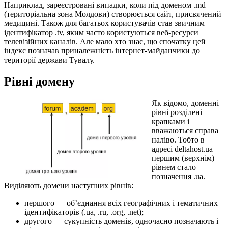
Наприклад, зареєстровані випадки, коли під доменом .md
(територіальна зона Молдови) створюється сайт, присвячений
медицині. Також для багатьох користувачів став звичним
ідентифікатор .tv, яким часто користуються веб-ресурси
телевізійних каналів. Але мало хто знає, що спочатку цей
індекс позначав приналежність інтернет-майданчики до
території держави Тувалу.
Рівні домену
Як відомо, доменні
рівні розділені
крапками і
вважаються справа
наліво. Тобто в
адресі deltahost.ua
першим (верхнім)
рівнем стало
позначення .ua.
Виділяють домени наступних рівнів:
першого — об’єднання всіх географічних і тематичних
ідентифікаторів (.ua, .ru, .org, .net);
другого — сукупність доменів, одночасно позначають і