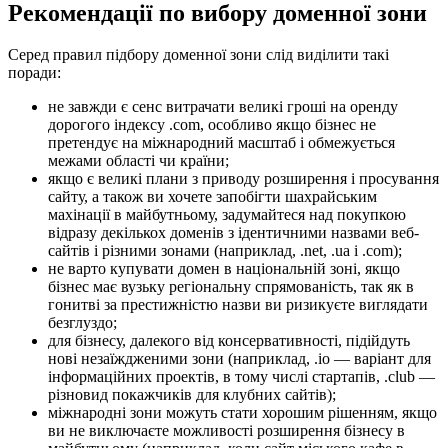
Рекомендації по вибору доменної зони
Серед правил підбору доменної зони слід виділити такі
поради:
не завжди є сенс витрачати великі гроші на оренду
дорогого індексу .com, особливо якщо бізнес не
претендує на міжнародний масштаб і обмежується
межами області чи країни;
якщо є великі плани з приводу розширення і просування
сайту, а також ви хочете запобігти шахрайським
махінації в майбутньому, задумайтеся над покупкою
відразу декількох доменів з ідентичними назвами веб-
сайтів і різними зонами (наприклад, .net, .ua і .com);
не варто купувати домен в національній зоні, якщо
бізнес має вузьку регіональну спрямованість, так як в
гонитві за престижністю назви ви ризикуєте виглядати
безглуздо;
для бізнесу, далекого від консервативності, підійдуть
нові незаїждженими зони (наприклад, .io — варіант для
інформаційних проектів, в тому числі стартапів, .club —
різновид покажчиків для клубних сайтів);
міжнародні зони можуть стати хорошим рішенням, якщо
ви не виключаєте можливості розширення бізнесу в