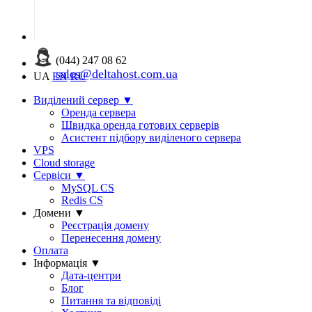
(044) 247 08 62
sales@deltahost.com.ua
UA
EN
RU
Виділений сервер
▼
Оренда сервера
Швидка оренда готових серверів
Асистент підбору виділеного сервера
VPS
Cloud storage
Сервіси
▼
MySQL CS
Redis CS
Домени
▼
Реєстрація домену
Перенесення домену
Оплата
Інформація
▼
Дата-центри
Блог
Питання та відповіді