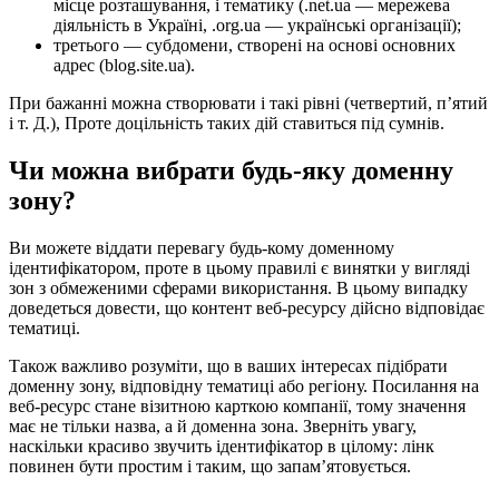
місце розташування, і тематику (.net.ua — мережева
діяльність в Україні, .org.ua — українські організації);
третього — субдомени, створені на основі основних
адрес (blog.site.ua).
При бажанні можна створювати і такі рівні (четвертий, п’ятий
і т. Д.), Проте доцільність таких дій ставиться під сумнів.
Чи можна вибрати будь-яку доменну
зону?
Ви можете віддати перевагу будь-кому доменному
ідентифікатором, проте в цьому правилі є винятки у вигляді
зон з обмеженими сферами використання. В цьому випадку
доведеться довести, що контент веб-ресурсу дійсно відповідає
тематиці.
Також важливо розуміти, що в ваших інтересах підібрати
доменну зону, відповідну тематиці або регіону. Посилання на
веб-ресурс стане візитною карткою компанії, тому значення
має не тільки назва, а й доменна зона. Зверніть увагу,
наскільки красиво звучить ідентифікатор в цілому: лінк
повинен бути простим і таким, що запам’ятовується.