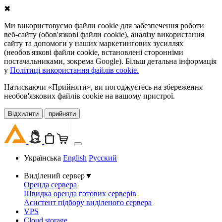
✖
Ми використовуємо файли cookie для забезпечення роботи
веб-сайту (обов'язкові файли cookie), аналізу використання
сайту та допомоги у наших маркетингових зусиллях
(необов'язкові файли cookie, встановлені сторонніми
постачальниками, зокрема Google). Більш детальна інформація
у
Політиці використання файлів cookie.
Натискаючи «Прийняти», ви погоджуєтесь на збереження
необов'язкових файлів cookie на вашому пристрої.
Відхилити
прийняти
Українська
English
Русский
Виділений сервер
▼
Оренда сервера
Швидка оренда готових серверів
Асистент підбору виділеного сервера
VPS
Cloud storage