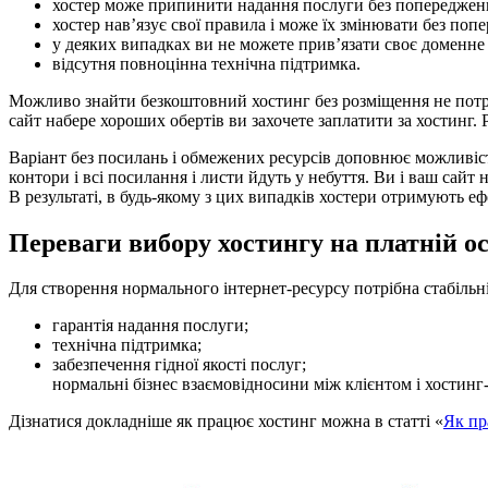
хостер може припинити надання послуги без попереджен
хостер нав’язує свої правила і може їх змінювати без поп
у деяких випадках ви не можете прив’язати своє доменне 
відсутня повноцінна технічна підтримка.
Можливо знайти безкоштовний хостинг без розміщення не потрі
сайт набере хороших обертів ви захочете заплатити за хостинг. 
Варіант без посилань і обмежених ресурсів доповнює можливіст
контори і всі посилання і листи йдуть у небуття. Ви і ваш сайт
В результаті, в будь-якому з цих випадків хостери отримують е
Переваги вибору хостингу на платній ос
Для створення нормального інтернет-ресурсу потрібна стабільніс
гарантія надання послуги;
технічна підтримка;
забезпечення гідної якості послуг;
нормальні бізнес взаємовідносини між клієнтом і хостин
Дізнатися докладніше як працює хостинг можна в статті «
Як пр