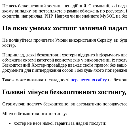
Не весь безкоштовний хостинг ненадійний. Є компанії, які над
якому випадку, ви потрапляєте в рамки обмежень по ресурсам, і
скриптів, наприклад, PHP. Навряд чи ви знайдете MySQL на без
На яких умовах хостинг зазвичай надає
Не полінуйтеся прочитати Умови використання Сервісу. ви будит
хостер.
Наприклад, деякі безкоштовні хостери відкрито інформують про
обмежити окремі категорії користувачів у використанні їх послу
Безкоштовний Хостер-провайдер вважає своїм правом без вашої
документи для підтвердження особи і без будь-якого попередже
Також може викликати складності
перенесення сайту
на безкош
Головні мінуси безкоштовного хостингу
Отримуючи послугу безкоштовно, ви автоматично погоджуєтеся
Мінуси безкоштовного хостингу:
хостер не несе ніякої гарантії за надані послуги;