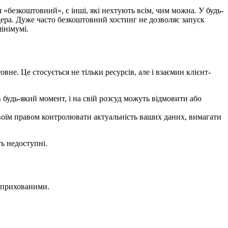
«безкоштовний», є інші, які нехтують всім, чим можна. У будь-
дера. Дуже часто безкоштовний хостинг не дозволяє запуск
інімумі.
е. Це стосується не тільки ресурсів, але і взаємин клієнт-
будь-який момент, і на свій розсуд можуть відмовити або
своїм правом контролювати актуальність ваших даних, вимагати
ь недоступні.
 прихованими.