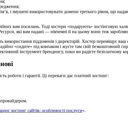
ня;
ередження;
ім’я, і змушені використовувати домени третього рівня, що над
бних вам посилань. Тоді хостери «подарують» хостінговую халяв
Ресурси, які вам надані — нікчемні й на цьому вони теж заробляю
ь використання піддоменів і директорій. Хостер переміщує ваш с
 надійно «сидите» під ковпаком і жуєте там свій безкоштовний сир
фективний інструмент брендингу, поки ви радієте безплатному ко
нові
ть роботи і гарантії. Ці переваги дає платний хостинг:
г-провайдером.
ацює хостинг сайтів: особливості послуги
«.