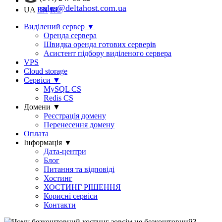
sales@deltahost.com.ua
UA
EN
RU
Виділений сервер
▼
Оренда сервера
Швидка оренда готових серверів
Асистент підбору виділеного сервера
VPS
Cloud storage
Сервіси
▼
MySQL CS
Redis CS
Домени
▼
Реєстрація домену
Перенесення домену
Оплата
Інформація
▼
Дата-центри
Блог
Питання та відповіді
Хостинг
ХОСТИНГ РІШЕННЯ
Корисні сервіси
Контакти