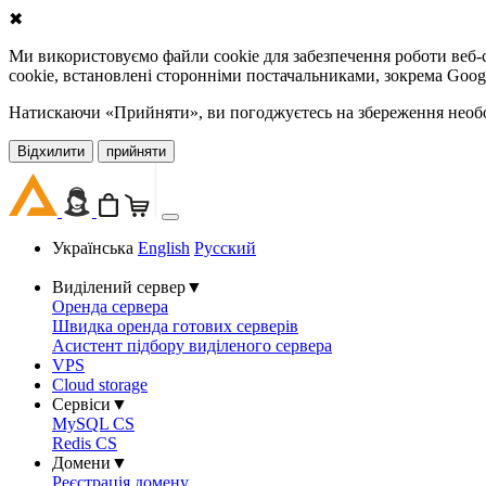
✖
Ми використовуємо файли cookie для забезпечення роботи веб-с
cookie, встановлені сторонніми постачальниками, зокрема Goog
Натискаючи «Прийняти», ви погоджуєтесь на збереження необов
Відхилити
прийняти
Українська
English
Русский
Виділений сервер
▼
Оренда сервера
Швидка оренда готових серверів
Асистент підбору виділеного сервера
VPS
Cloud storage
Сервіси
▼
MySQL CS
Redis CS
Домени
▼
Реєстрація домену