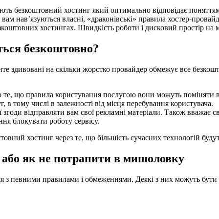
ають безкоштовний хостинг який оптимально відповідає поняттям 
 вам нав’язуються власні, «драконівські» правила хостер-провай
коштовних хостингах. Швидкість роботи і дисковий простір на м
ться безкоштовно?
е здивовані на скільки жорстко провайдер обмежує все безкоштовн
 те, що правила користування послугою вони можуть поміняти в 
г, в тому числі в залежності від місця перебування користувача.
 згоди відправляти вам свої рекламні матеріали. Також вважає 
ння блокувати роботу сервісу.
товний хостинг через те, що більшість сучасних технологій будут
, або як не потрапити в мишоловку
 з певними правилами і обмеженнями. Деякі з них можуть бути