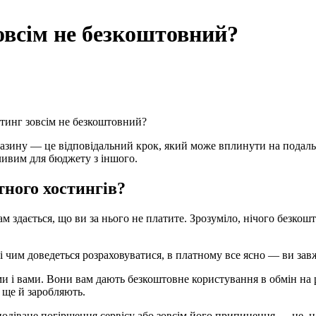
овсім не безкоштовний?
тинг зовсім не безкоштовний?
агазину — це відповідальний крок, який може вплинути на пода
жливим для бюджету з іншого.
тного хостингів?
здається, що ви за нього не платите. Зрозуміло, нічого безкошто
і чим доведеться розраховуватися, в платному все ясно — ви завж
и і вами. Вони вам дають безкоштовне користування в обмін на 
 ще й заробляють.
одіване погіршення сервісу або зовсім його припинення — це, на