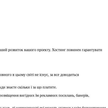
льший розвиток вашого проекту. Хостинг повинен гарантувати
вного в цьому світі не існує, за все доводиться
ди знаєте скільки і за що платите.
розміщення вигідних їм рекламних посилань, банерів,
 жаль, ті неприємності які можуть статися з усім безкоштовним