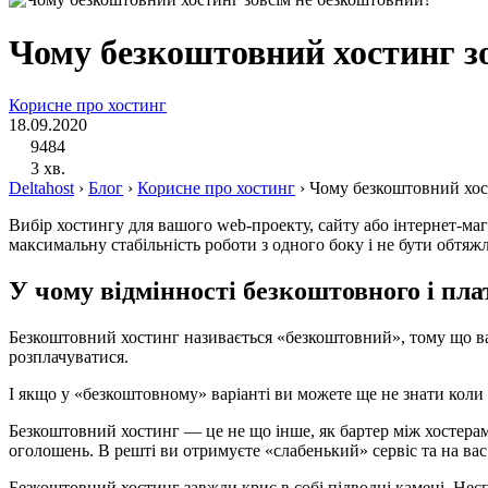
Чому безкоштовний хостинг з
Корисне про хостинг
18.09.2020
9484
3 хв.
Deltahost
›
Блог
›
Корисне про хостинг
›
Чому безкоштовний хос
Вибір хостингу для вашого web-проекту, сайту або інтернет-м
максимальну стабільність роботи з одного боку і не бути обтя
У чому відмінності безкоштовного і пла
Безкоштовний хостинг називається «безкоштовний», тому що вам 
розплачуватися.
І якщо у «безкоштовному» варіанті ви можете ще не знати коли 
Безкоштовний хостинг — це не що інше, як бартер між хостерам
оголошень. В решті ви отримуєте «слабенький» сервіс та на вас
Безкоштовний хостинг завжди криє в собі підводні камені. Несп