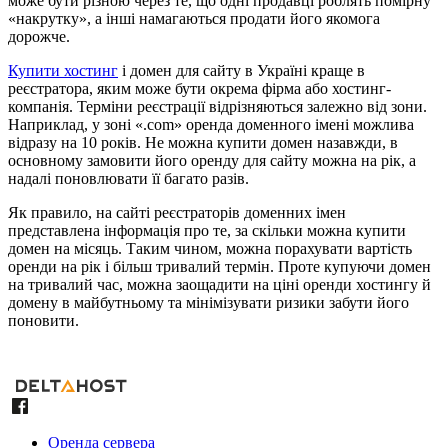
може бути різною через те, що одні продавці роблять помірну
«накрутку», а інші намагаються продати його якомога
дорожче.
Купити хостинг
і домен для сайту в Україні краще в
реєстратора, яким може бути окрема фірма або хостинг-
компанія. Терміни реєстрації відрізняються залежно від зони.
Наприклад, у зоні «.com» оренда доменного імені можлива
відразу на 10 років. Не можна купити домен назавжди, в
основному замовити його оренду для сайту можна на рік, а
надалі поновлювати її багато разів.
Як правило, на сайті реєстраторів доменних імен
представлена інформація про те, за скільки можна купити
домен на місяць. Таким чином, можна порахувати вартість
оренди на рік і більш тривалий термін. Проте купуючи домен
на тривалий час, можна заощадити на ціні оренди хостингу й
домену в майбутньому та мінімізувати ризики забути його
поновити.
Оренда сервера