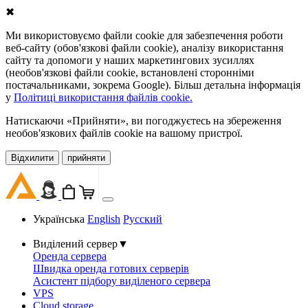
✖
Ми використовуємо файли cookie для забезпечення роботи
веб-сайту (обов'язкові файли cookie), аналізу використання
сайту та допомоги у наших маркетингових зусиллях
(необов'язкові файли cookie, встановлені сторонніми
постачальниками, зокрема Google). Більш детальна інформація
у
Політиці використання файлів cookie.
Натискаючи «Прийняти», ви погоджуєтесь на збереження
необов'язкових файлів cookie на вашому пристрої.
Відхилити
прийняти
Українська
English
Русский
Виділений сервер
▼
Оренда сервера
Швидка оренда готових серверів
Асистент підбору виділеного сервера
VPS
Cloud storage