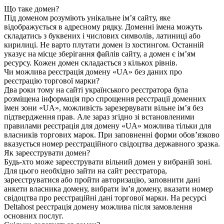
Що таке домен?
Під доменом розуміють унікальне ім’я сайту, яке
відображується в адресному рядку. Доменні імена можуть
складатись з буквених і числових символів, латиниці або
кирилиці. Не варто плутати домен із хостингом. Останній
указує на місце зберігання файлів сайту, а домен є ім’ям
ресурсу. Кожен домен складається з кількох рівнів.
Чи можлива реєстрація домену «UA» без даних про
реєстрацію торгової марки?
Два роки тому на сайті українського реєстратора була
розміщена інформація про спрощення реєстрації доменних
імен зони «UA», можливість зарезервувати вільне ім’я без
підтвердження прав. Але зараз згідно зі встановленими
правилами реєстрація для домену «UA» можлива тільки для
власників торгових марок. При заповненні форми обов’язково
вказується номер реєстраційного свідоцтва державного зразка.
Як зареєструвати домен?
Будь-хто може зареєструвати вільний домен у вибраній зоні.
Для цього необхідно зайти на сайт реєстратора,
зареєструватися або пройти авторизацію, заповнити дані
анкети власника домену, вибрати ім’я домену, вказати номер
свідоцтва про реєстраційні дані торгової марки. На ресурсі
Deltahost реєстрація домену можлива після замовлення
основних послуг.