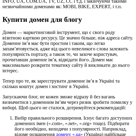
INFO, UA, COM.UA, TV, UZ, CC і т.д. і закінчуючи такими
незвичайними доменами як: MOBI, BIKE, EXPERT, і т.п.
Купити домен для блогу
Домен — маркетинговий інструмент, що є свого роду
візитною карткою ресурсу. Це значно більше, ніж адреса сайту.
Доменне ім’я має бути простим і таким, що легко
запам’ятовується, адже від цього невеликого слова залежить
популярність порталу, а також те, чи захоче користувач,
прочитавши доменне ім’я, відвідати його. Домен має
максимально розкрити тематику сайту й викликати до нього
інтерес.
Тепер про те, як зареєструвати доменне ім’я в Україні та
скільки коштує домен і хостинг в Україні.
Запускаючи блог, не кожен зможе відразу й без вагань
визначитися з доменним ім’ям через ризик зробити помилку у
виборі. Щоб цього не сталося, дотримуйтеся рекомендацій:
Вибір правильного розширення. Існує багато доступних
доменних імен («.com», «.net», «.org» тощо). Підбирати
його необхідно, виходячи з популярності. Наприклад,
відоме розширення
домену «.ua»
(Україна) найбільше