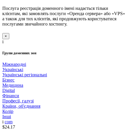
Послуга реєстрація доменного імені надається тільки
клієнтам, які замовлять послуги «Оренда сервера» або «VPS»
а також для тих клієнтів, які продовжують користуватися
послугами звичайного хостингу.
×
i
Групи доменних зон
Міжнародні
Українські
Українські регіональні
Бізнес
Медицина
Digital
Фінанси
Професії, галузі
Країни, об'єднання
Колір
Інші
i
com
$24.17