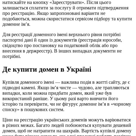
натискайте на кнопку «Зареєструвати». Після цього
залишається сплатити за послугу й отримати підтвердження
про реєстрацію. Якщо запропоновані варіанти не
подобаються, можна скористатися сервісом підбору та купити
доменне ім’я.
Для реєстрації доменного імені верхнього рівня потрібні
паспортні дані й один із документів (реєстрація юрособи,
свідоцтво про постановку на податковий облік або про
внесення в держреєстр). В інших випадках документи не
потрібні.
Де купити домен в Україні
Купівля доменного імені — важлива подія в житті сайту, де є
підводні камені. Якщо ім’я чисте — чудово, але трапляються
випадки, коли можна придбати домен, який уже був
використаний раніше. У цьому разі варто вивчити його
історію та перевірити, чи не фігурує доменне ім’я в «чорному
списку» в пошукових систем.
Ціни на реєстрацію українських доменів можуть варіюватися
в різних межах. Багато людей побоюються купувати дешевий
домен, щоб не натрапити на шахраїв. Вартість купівлі домену