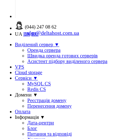
(044) 247 08 62
sales@deltahost.com.ua
UA
EN
RU
Виділений сервер
▼
Оренда сервера
Швидка оренда готових серверів
Асистент підбору виділеного сервера
VPS
Cloud storage
Сервіси
▼
MySQL CS
Redis CS
Домени
▼
Реєстрація домену
Перенесення домену
Оплата
Інформація
▼
Дата-центри
Блог
Питання та відповіді