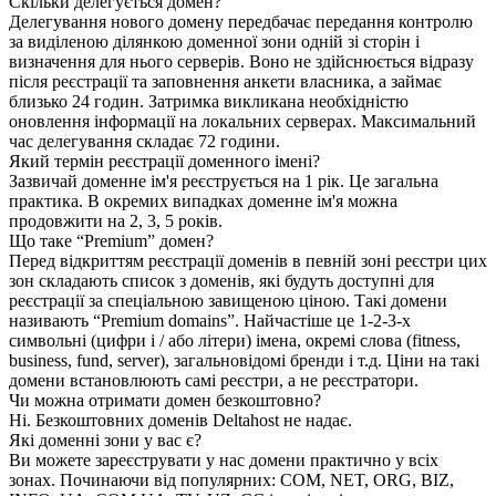
Скільки делегується домен?
Делегування нового домену передбачає передання контролю
за виділеною ділянкою доменної зони одній зі сторін і
визначення для нього серверів. Воно не здійснюється відразу
після реєстрації та заповнення анкети власника, а займає
близько 24 годин. Затримка викликана необхідністю
оновлення інформації на локальних серверах. Максимальний
час делегування складає 72 години.
Який термін реєстрації доменного імені?
Зазвичай доменне ім'я реєструється на 1 рік. Це загальна
практика. В окремих випадках доменне ім'я можна
продовжити на 2, 3, 5 років.
Що таке “Premium” домен?
Перед відкриттям реєстрації доменів в певній зоні реєстри цих
зон складають список з доменів, які будуть доступні для
реєстрації за спеціальною завищеною ціною. Такі домени
називають “Premium domains”. Найчастіше це 1-2-3-х
символьні (цифри і / або літери) імена, окремі слова (fitness,
business, fund, server), загальновідомі бренди і т.д. Ціни на такі
домени встановлюють самі реєстри, а не реєстратори.
Чи можна отримати домен безкоштовно?
Ні. Безкоштовних доменів Deltahost не надає.
Які доменні зони у вас є?
Ви можете зареєструвати у нас домени практично у всіх
зонах. Починаючи від популярних: COM, NET, ORG, BIZ,