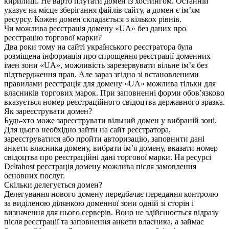
кирилиці. Не варто плутати домен із хостингом. Останній
указує на місце зберігання файлів сайту, а домен є ім’ям
ресурсу. Кожен домен складається з кількох рівнів.
Чи можлива реєстрація домену «UA» без даних про
реєстрацію торгової марки?
Два роки тому на сайті українського реєстратора була
розміщена інформація про спрощення реєстрації доменних
імен зони «UA», можливість зарезервувати вільне ім’я без
підтвердження прав. Але зараз згідно зі встановленими
правилами реєстрація для домену «UA» можлива тільки для
власників торгових марок. При заповненні форми обов’язково
вказується номер реєстраційного свідоцтва державного зразка.
Як зареєструвати домен?
Будь-хто може зареєструвати вільний домен у вибраній зоні.
Для цього необхідно зайти на сайт реєстратора,
зареєструватися або пройти авторизацію, заповнити дані
анкети власника домену, вибрати ім’я домену, вказати номер
свідоцтва про реєстраційні дані торгової марки. На ресурсі
Deltahost реєстрація домену можлива після замовлення
основних послуг.
Скільки делегується домен?
Делегування нового домену передбачає передання контролю
за виділеною ділянкою доменної зони одній зі сторін і
визначення для нього серверів. Воно не здійснюється відразу
після реєстрації та заповнення анкети власника, а займає