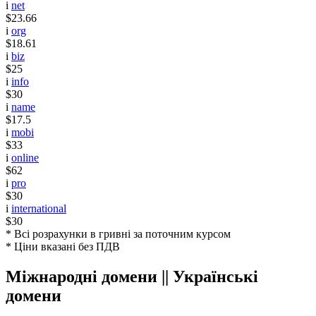
i
net
$23.66
i
org
$18.61
i
biz
$25
i
info
$30
i
name
$17.5
i
mobi
$33
i
online
$62
i
pro
$30
i
international
$30
* Всі розрахунки в гривні за поточним курсом
* Ціни вказані без ПДВ
Міжнародні домени || Українські
домени