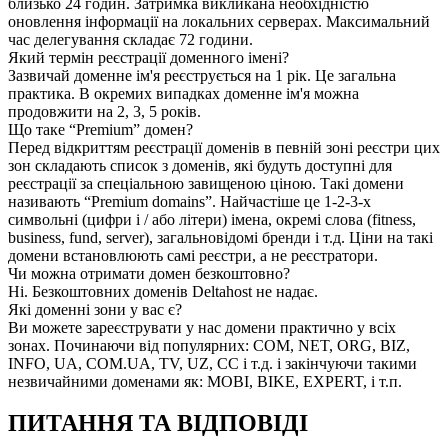
близько 24 годин. Затримка викликана необхідністю
оновлення інформації на локальних серверах. Максимальний
час делегування складає 72 години.
Який термін реєстрації доменного імені?
Зазвичай доменне ім'я реєструється на 1 рік. Це загальна
практика. В окремих випадках доменне ім'я можна
продовжити на 2, 3, 5 років.
Що таке “Premium” домен?
Перед відкриттям реєстрації доменів в певній зоні реєстри цих
зон складають список з доменів, які будуть доступні для
реєстрації за спеціальною завищеною ціною. Такі домени
називають “Premium domains”. Найчастіше це 1-2-3-х
символьні (цифри і / або літери) імена, окремі слова (fitness,
business, fund, server), загальновідомі бренди і т.д. Ціни на такі
домени встановлюють самі реєстри, а не реєстратори.
Чи можна отримати домен безкоштовно?
Ні. Безкоштовних доменів Deltahost не надає.
Які доменні зони у вас є?
Ви можете зареєструвати у нас домени практично у всіх
зонах. Починаючи від популярних: COM, NET, ORG, BIZ,
INFO, UA, COM.UA, TV, UZ, CC і т.д. і закінчуючи такими
незвичайними доменами як: MOBI, BIKE, EXPERT, і т.п.
ПИТАННЯ ТА ВІДПОВІДІ