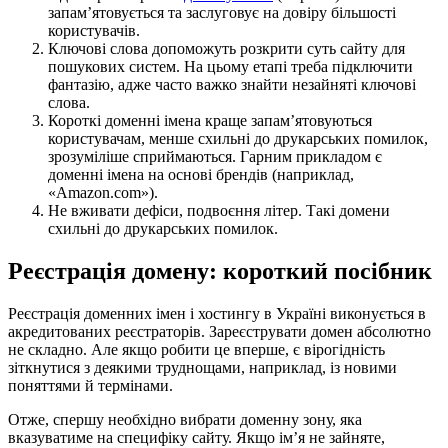
запам’ятовується та заслуговує на довіру більшості
користувачів.
Ключові слова допоможуть розкрити суть сайту для
пошукових систем. На цьому етапі треба підключити
фантазію, адже часто важко знайти незайняті ключові
слова.
Короткі доменні імена краще запам’ятовуються
користувачам, менше схильні до друкарських помилок,
зрозуміліше сприймаються. Гарним прикладом є
доменні імена на основі брендів (наприклад,
«Amazon.com»).
Не вживати дефіси, подвоєння літер. Такі домени
схильні до друкарських помилок.
Реєстрація домену: короткий посібник
Реєстрація доменних імен і хостингу в Україні виконується в
акредитованих реєстраторів. Зареєструвати домен абсолютно
не складно. Але якщо робити це вперше, є вірогідність
зіткнутися з деякими труднощами, наприклад, із новими
поняттями й термінами.
Отже, спершу необхідно вибрати доменну зону, яка
вказуватиме на специфіку сайту. Якщо ім’я не зайняте,