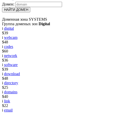
Домен:
НАЙТИ ДОМЕН
Доменная зона SYSTEMS
Группа доменых зон
Digital
i
digital
$39
i
webcam
$48
i
codes
$60
i
network
$36
i
software
$39
i
download
$48
i
directory
$25
i
domains
$40
i
link
$22
i
email