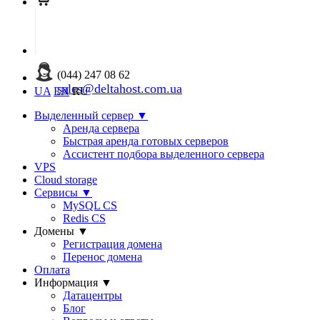
(044) 247 08 62
sales@deltahost.com.ua
UA
EN
RU
Выделенный сервер
▼
Аренда сервера
Быстрая аренда готовых серверов
Ассистент подбора выделенного сервера
VPS
Cloud storage
Сервисы
▼
MySQL CS
Redis CS
Домены
▼
Регистрация домена
Перенос домена
Оплата
Информация
▼
Датацентры
Блог