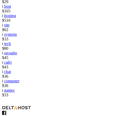
$29
i
host
$165
i
hosting
$510
i
site
$62
i
systems
$33
i
tech
$80
i
онлайн
$45
i
сайт
$43
i
chat
$36
i
computer
$36
i
games
$33