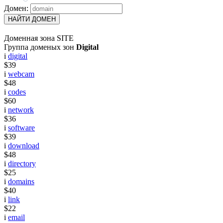
Домен:
НАЙТИ ДОМЕН
Доменная зона SITE
Группа доменых зон
Digital
i
digital
$39
i
webcam
$48
i
codes
$60
i
network
$36
i
software
$39
i
download
$48
i
directory
$25
i
domains
$40
i
link
$22
i
email