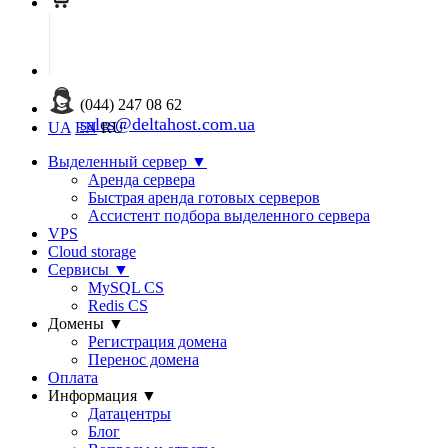
(044) 247 08 62
sales@deltahost.com.ua
UA
EN
RU
Выделенный сервер
▼
Аренда сервера
Быстрая аренда готовых серверов
Ассистент подбора выделенного сервера
VPS
Cloud storage
Сервисы
▼
MySQL CS
Redis CS
Домены
▼
Регистрация домена
Перенос домена
Оплата
Информация
▼
Датацентры
Блог