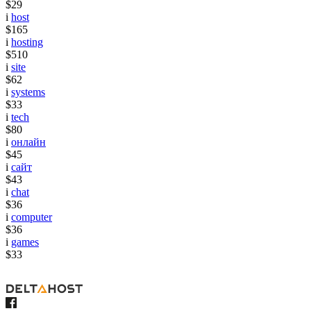
$29
i
host
$165
i
hosting
$510
i
site
$62
i
systems
$33
i
tech
$80
i
онлайн
$45
i
сайт
$43
i
chat
$36
i
computer
$36
i
games
$33