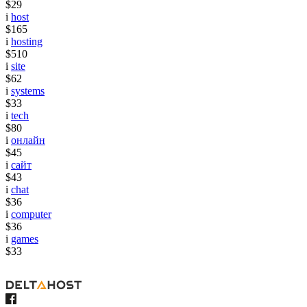
$29
i
host
$165
i
hosting
$510
i
site
$62
i
systems
$33
i
tech
$80
i
онлайн
$45
i
сайт
$43
i
chat
$36
i
computer
$36
i
games
$33