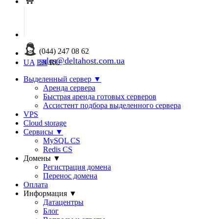
(044) 247 08 62
sales@deltahost.com.ua
UA
EN
RU
Выделенный сервер
▼
Аренда сервера
Быстрая аренда готовых серверов
Ассистент подбора выделенного сервера
VPS
Cloud storage
Сервисы
▼
MySQL CS
Redis CS
Домены
▼
Регистрация домена
Перенос домена
Оплата
Информация
▼
Датацентры
Блог