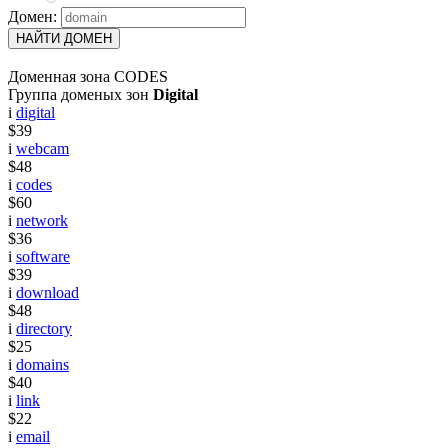
Домен:
НАЙТИ ДОМЕН
Доменная зона CODES
Группа доменых зон
Digital
i
digital
$39
i
webcam
$48
i
codes
$60
i
network
$36
i
software
$39
i
download
$48
i
directory
$25
i
domains
$40
i
link
$22
i
email