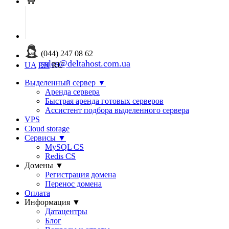
(044) 247 08 62
sales@deltahost.com.ua
UA
EN
RU
Выделенный сервер
▼
Аренда сервера
Быстрая аренда готовых серверов
Ассистент подбора выделенного сервера
VPS
Cloud storage
Сервисы
▼
MySQL CS
Redis CS
Домены
▼
Регистрация домена
Перенос домена
Оплата
Информация
▼
Датацентры
Блог