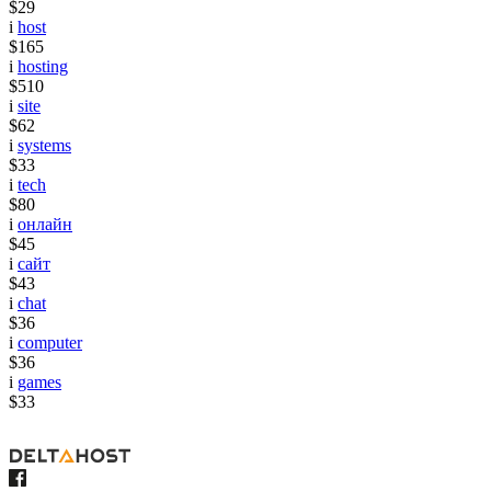
$29
i
host
$165
i
hosting
$510
i
site
$62
i
systems
$33
i
tech
$80
i
онлайн
$45
i
сайт
$43
i
chat
$36
i
computer
$36
i
games
$33