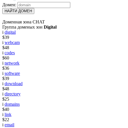
Домен:
НАЙТИ ДОМЕН
Доменная зона CHAT
Группа доменых зон
Digital
i
digital
$39
i
webcam
$48
i
codes
$60
i
network
$36
i
software
$39
i
download
$48
i
directory
$25
i
domains
$40
i
link
$22
i
email