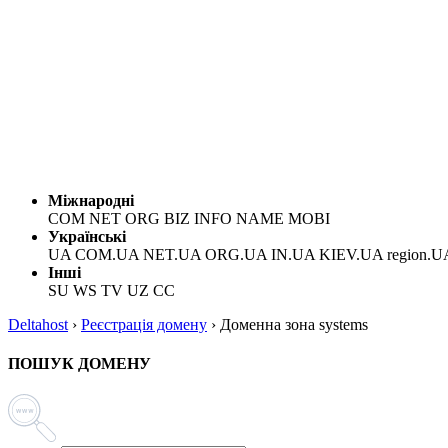
Міжнародні
COM NET ORG BIZ INFO NAME MOBI
Українські
UA COM.UA NET.UA ORG.UA IN.UA KIEV.UA region.U
Інші
SU WS TV UZ CC
Deltahost
›
Реєстрація домену
›
Доменна зона systems
ПОШУК ДОМЕНУ