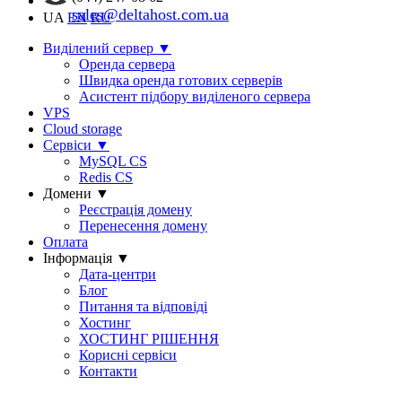
sales@deltahost.com.ua
UA
EN
RU
Виділений сервер
▼
Оренда сервера
Швидка оренда готових серверів
Асистент підбору виділеного сервера
VPS
Cloud storage
Сервіси
▼
MySQL CS
Redis CS
Домени
▼
Реєстрація домену
Перенесення домену
Оплата
Інформація
▼
Дата-центри
Блог
Питання та відповіді
Хостинг
ХОСТИНГ РІШЕННЯ
Корисні сервіси
Контакти