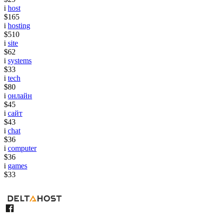
i
host
$165
i
hosting
$510
i
site
$62
i
systems
$33
i
tech
$80
i
онлайн
$45
i
сайт
$43
i
chat
$36
i
computer
$36
i
games
$33