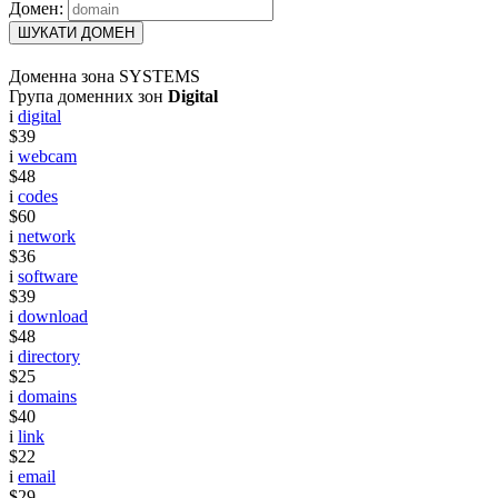
Домен:
ШУКАТИ ДОМЕН
Доменна зона SYSTEMS
Група доменних зон
Digital
i
digital
$39
i
webcam
$48
i
codes
$60
i
network
$36
i
software
$39
i
download
$48
i
directory
$25
i
domains
$40
i
link
$22
i
email
$29