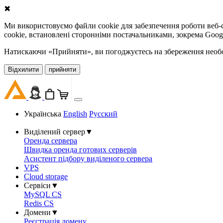
✖
Ми використовуємо файли cookie для забезпечення роботи веб-с
cookie, встановлені сторонніми постачальниками, зокрема Goog
Натискаючи «Прийняти», ви погоджуєтесь на збереження необов
Відхилити
прийняти
Українська
English
Русский
Виділений сервер
▼
Оренда сервера
Швидка оренда готових серверів
Асистент підбору виділеного сервера
VPS
Cloud storage
Сервіси
▼
MySQL CS
Redis CS
Домени
▼
Реєстрація домену