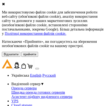
✖
Ми використовуємо файли cookie для забезпечення роботи
веб-сайту (обов'язкові файли cookie), аналізу використання
сайту та допомоги у наших маркетингових зусиллях
(необов'язкові файли cookie, встановлені сторонніми
постачальниками, зокрема Google). Більш детальна інформація
у
Політиці використання файлів cookie.
Натискаючи «Прийняти», ви погоджуєтесь на збереження
необов'язкових файлів cookie на вашому пристрої.
Відхилити
прийняти
Українська
English
Русский
Виділений сервер
▼
Оренда сервера
Швидка оренда готових серверів
Асистент підбору виділеного сервера
VPS
Cloud storage