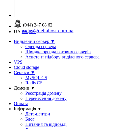
(044) 247 08 62
sales@deltahost.com.ua
UA
EN
RU
Виділений сервер
▼
Оренда сервера
Швидка оренда готових серверів
Асистент підбору виділеного сервера
VPS
Cloud storage
Сервіси
▼
MySQL CS
Redis CS
Домени
▼
Реєстрація домену
Перенесення домену
Оплата
Інформація
▼
Дата-центри
Блог
Питання та відповіді