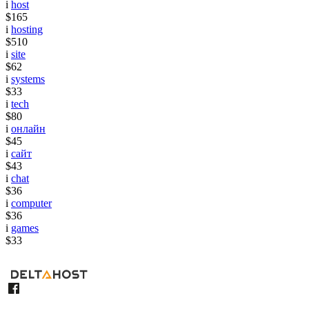
i
host
$165
i
hosting
$510
i
site
$62
i
systems
$33
i
tech
$80
i
онлайн
$45
i
сайт
$43
i
chat
$36
i
computer
$36
i
games
$33