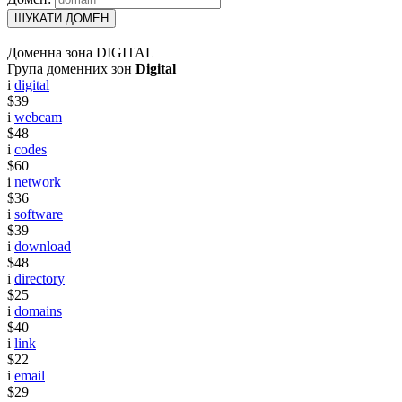
ШУКАТИ ДОМЕН
Доменна зона DIGITAL
Група доменних зон
Digital
i
digital
$39
i
webcam
$48
i
codes
$60
i
network
$36
i
software
$39
i
download
$48
i
directory
$25
i
domains
$40
i
link
$22
i
email
$29