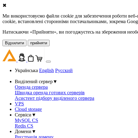
✖
Ми використовуємо файли cookie для забезпечення роботи веб-с
cookie, встановлені сторонніми постачальниками, зокрема Goog
Натискаючи «Прийняти», ви погоджуєтесь на збереження необов
Відхилити
прийняти
Українська
English
Русский
Виділений сервер
▼
Оренда сервера
Швидка оренда готових серверів
Асистент підбору виділеного сервера
VPS
Cloud storage
Сервіси
▼
MySQL CS
Redis CS
Домени
▼
Реєстрація домену