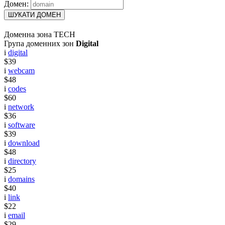
Домен:
ШУКАТИ ДОМЕН
Доменна зона TECH
Група доменних зон
Digital
i
digital
$39
i
webcam
$48
i
codes
$60
i
network
$36
i
software
$39
i
download
$48
i
directory
$25
i
domains
$40
i
link
$22
i
email
$29