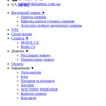
sales@deltahost.com.ua
UA
EN
RU
Виділений сервер
▼
Оренда сервера
Швидка оренда готових серверів
Асистент підбору виділеного сервера
VPS
Cloud storage
Сервіси
▼
MySQL CS
Redis CS
Домени
▼
Реєстрація домену
Перенесення домену
Оплата
Інформація
▼
Дата-центри
Блог
Питання та відповіді
Хостинг
ХОСТИНГ РІШЕННЯ
Корисні сервіси
Контакти