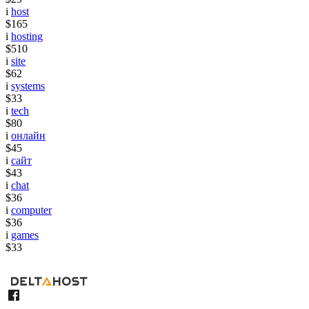
i
host
$165
i
hosting
$510
i
site
$62
i
systems
$33
i
tech
$80
i
онлайн
$45
i
сайт
$43
i
chat
$36
i
computer
$36
i
games
$33