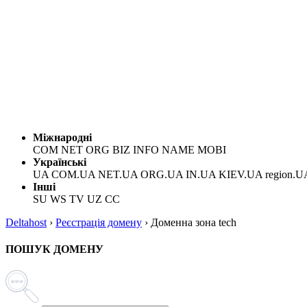
Міжнародні
COM NET ORG BIZ INFO NAME MOBI
Українські
UA COM.UA NET.UA ORG.UA IN.UA KIEV.UA region.U
Інші
SU WS TV UZ CC
Deltahost
›
Реєстрація домену
›
Доменна зона tech
ПОШУК ДОМЕНУ