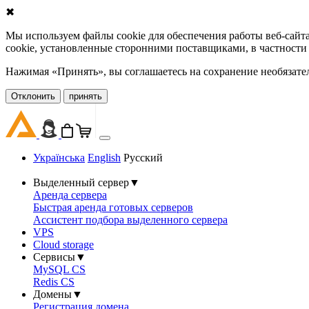
✖
Мы используем файлы cookie для обеспечения работы веб-сайт
cookie, установленные сторонними поставщиками, в частности
Нажимая «Принять», вы соглашаетесь на сохранение необязате
Oтклонить
принять
Українська
English
Русский
Выделенный сервер
▼
Аренда сервера
Быстрая аренда готовых серверов
Ассистент подбора выделенного сервера
VPS
Cloud storage
Сервисы
▼
MySQL CS
Redis CS
Домены
▼
Регистрация домена