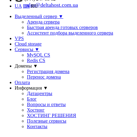
sales@deltahost.com.ua
UA
EN
RU
Выделенный сервер
▼
Аренда сервера
Быстрая аренда готовых серверов
Ассистент подбора выделенного сервера
VPS
Cloud storage
Сервисы
▼
MySQL CS
Redis CS
Домены
▼
Регистрация домена
Перенос домена
Оплата
Информация
▼
Датацентры
Блог
Вопросы и ответы
Хостинг
ХОСТИНГ РЕШЕНИЯ
Полезные сервисы
Контакты