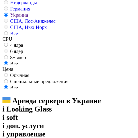
Нидерланды
Германия
Украина
США, Лос-Анджелес
США, Нью-Йорк
Все
CPU
4 ядра
6 ядер
8+ ядер
Все
Цена
Обычная
Специальные предложения
Все
Аренда сервера в Украине
i
Looking Glass
i
soft
i
доп. услуги
i
управление