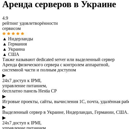
Аренда серверов в Украине
4.9
рейтинг удовлетворённости
сервисом
▲
Нидерланды
▲
Германия
▲
Украина
▲
США
Также называют dedicated server или выделенный сервер
Аренда физического сервера с контролем аппаратной,
системной части и полным доступом
▶
24x7 доступ к IPMI,
управление питанием,
бесплатно панель Hestia CP
▶
Игровые проекты, сайты, вычисления 1С, почта, удалённая раб
▶
Выделенный сервер в Украине, Нидерландах, Германии, США. 
▶
24x7 доступ к IPMI,
управление питанием,