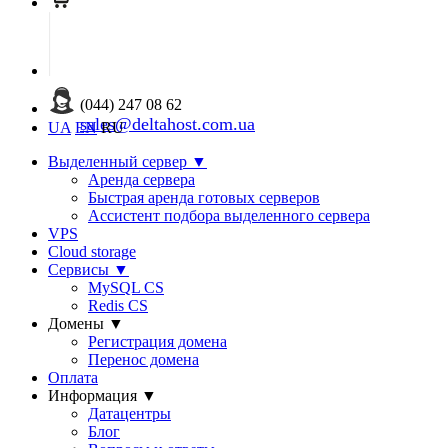
(044) 247 08 62
sales@deltahost.com.ua
UA
EN
RU
Выделенный сервер
▼
Аренда сервера
Быстрая аренда готовых серверов
Ассистент подбора выделенного сервера
VPS
Cloud storage
Сервисы
▼
MySQL CS
Redis CS
Домены
▼
Регистрация домена
Перенос домена
Оплата
Информация
▼
Датацентры
Блог