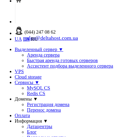
(044) 247 08 62
sales@deltahost.com.ua
UA
EN
RU
Выделенный сервер
▼
Аренда сервера
Быстрая аренда готовых серверов
Ассистент подбора выделенного сервера
VPS
Cloud storage
Сервисы
▼
MySQL CS
Redis CS
Домены
▼
Регистрация домена
Перенос домена
Оплата
Информация
▼
Датацентры
Блог