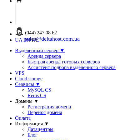
(044) 247 08 62
sales@deltahost.com.ua
UA
EN
RU
Выделенный сервер
▼
Аренда сервера
Быстрая аренда готовых серверов
Ассистент подбора выделенного сервера
VPS
Cloud storage
Сервисы
▼
MySQL CS
Redis CS
Домены
▼
Регистрация домена
Перенос домена
Оплата
Информация
▼
Датацентры
Блог