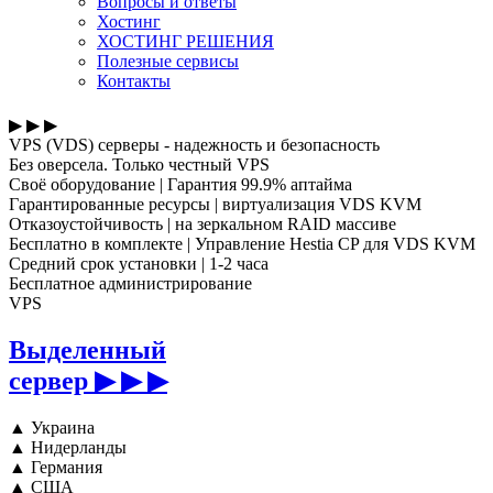
Вопросы и ответы
Хостинг
ХОСТИНГ РЕШЕНИЯ
Полезные сервисы
Контакты
▶ ▶ ▶
VPS (VDS) серверы - надежность и безопасность
Без оверсела. Только честный VPS
Своё оборудование
|
Гарантия 99.9% аптайма
Гарантированные ресурсы
|
виртуализация VDS KVM
Отказоустойчивость
|
на зеркальном RAID массиве
Бесплатно в комплекте
|
Управление Hestia CP для VDS KVM
Средний срок установки
|
1-2 часа
Бесплатное администрирование
VPS
Выделенный
сервер
▶ ▶ ▶
▲
Украина
▲
Нидерланды
▲
Германия
▲
США