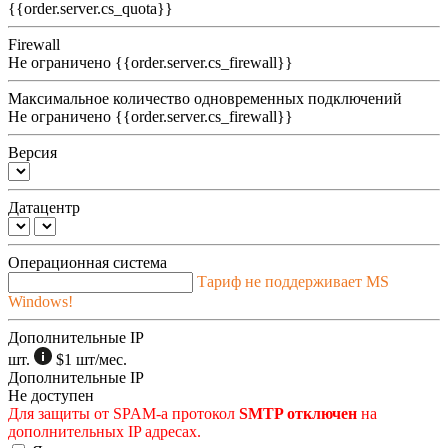
{{order.server.cs_quota}}
Firewall
Не ограничено
{{order.server.cs_firewall}}
Максимальное количество одновременных подключений
Не ограничено
{{order.server.cs_firewall}}
Версия
Датацентр
Операционная система
Тариф не поддерживает MS
Windows!
Дополнительные IP
шт.
$1
шт/мес.
Дополнительные IP
Не доступен
Для защиты от SPAM-а протокол
SMTP отключен
на
дополнительных IP адресах.