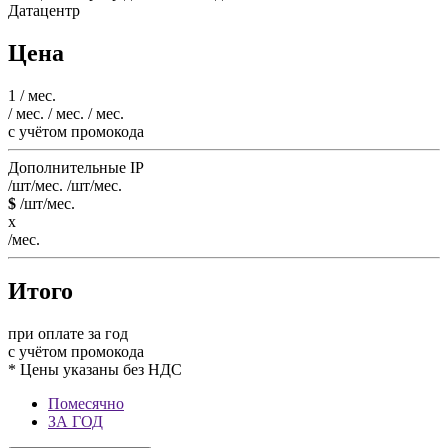
Датацентр
Цена
1
/ мес.
/ мес.
/ мес.
/ мес.
c учётом промокода
Дополнительные IP
/шт/мес.
/шт/мес.
$
/шт/мес.
x
/мес.
Итого
при оплате за год
c учётом промокода
* Цены указаны без НДС
Помесячно
ЗА ГОД