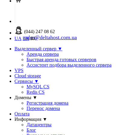
(044) 247 08 62
sales@deltahost.com.ua
UA
EN
RU
Выделенный сервер
▼
Аренда сервера
Быстрая аренда готовых серверов
Ассистент подбора выделенного сервера
VPS
Cloud storage
Сервисы
▼
MySQL CS
Redis CS
Домены
▼
Регистрация домена
Перенос домена
Оплата
Информация
▼
Датацентры
Блог