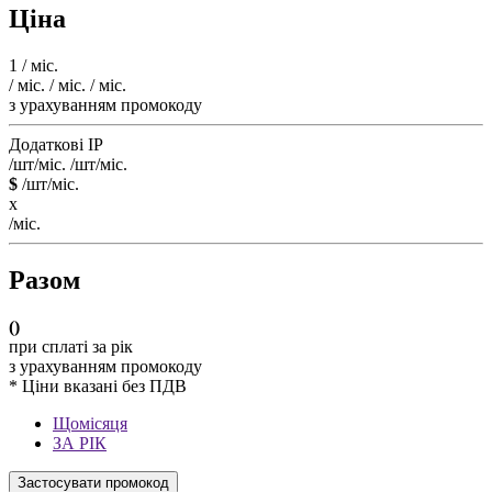
Ціна
1
/ міс.
/ міс.
/ міс.
/ міс.
з урахуванням промокоду
Додаткові IP
/шт/міс.
/шт/міс.
$
/шт/міс.
x
/міс.
Разом
(
)
при сплаті за рік
з урахуванням промокоду
* Ціни вказані без ПДВ
Щомісяця
ЗА РІК
Застосувати промокод