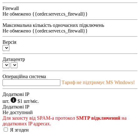
Firewall
Не обмежено
{{order.server.cs_firewall}}
Максимальна кількість одночасних підключень
Не обмежено
{{order.server.cs_firewall}}
Версія
Датацентр
Операційна система
Тариф не підтримує MS Windows!
Додаткові IP
шт.
$1
шт/міс.
Додаткові IP
Не доступний
Для захисту від SPAM-а протокол
SMTP відключений
на
додаткових IP адресах.
Я згоден