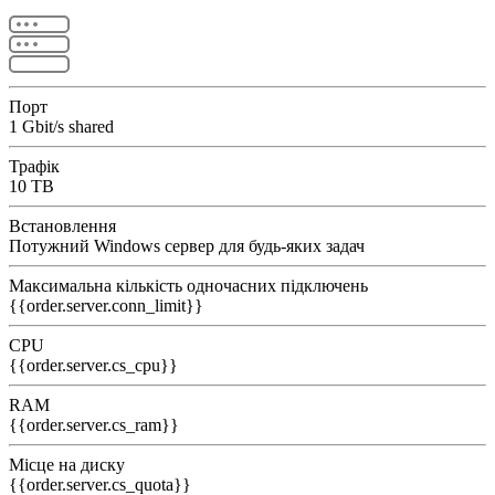
Порт
1 Gbit/s shared
Трафік
10 TB
Встановлення
Потужний Windows сервер для будь-яких задач
Максимальна кількість одночасних підключень
{{order.server.conn_limit}}
CPU
{{order.server.cs_cpu}}
RAM
{{order.server.cs_ram}}
Місце на диску
{{order.server.cs_quota}}