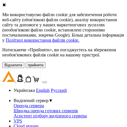
✖
Ми використовуємо файли cookie для забезпечення роботи
веб-сайту (обов'язкові файли cookie), аналізу використання
сайту та допомоги у наших маркетингових зусиллях
(необов'язкові файли cookie, встановлені сторонніми
постачальниками, зокрема Google). Більш детальна інформація
у
Політиці використання файлів cookie.
Натискаючи «Прийняти», ви погоджуєтесь на збереження
необов'язкових файлів cookie на вашому пристрої.
Відхилити
прийняти
Українська
English
Русский
Виділений сервер
▼
Оренда сервера
Швидка оренда готових серверів
Асистент підбору виділеного сервера
VPS
Cloud storage