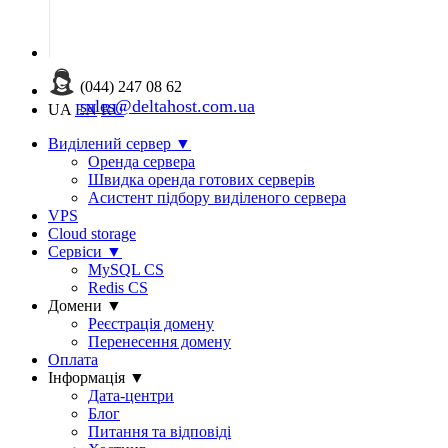
(044) 247 08 62
sales@deltahost.com.ua
UA
EN
RU
Виділений сервер
▼
Оренда сервера
Швидка оренда готових серверів
Асистент підбору виділеного сервера
VPS
Cloud storage
Сервіси
▼
MySQL CS
Redis CS
Домени
▼
Реєстрація домену
Перенесення домену
Оплата
Інформація
▼
Дата-центри
Блог
Питання та відповіді