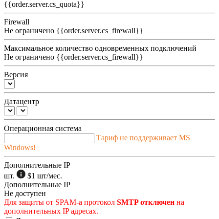
{{order.server.cs_quota}}
Firewall
Не ограничено
{{order.server.cs_firewall}}
Максимальное количество одновременных подключений
Не ограничено
{{order.server.cs_firewall}}
Версия
Датацентр
Операционная система
Тариф не поддерживает MS
Windows!
Дополнительные IP
шт.
$1
шт/мес.
Дополнительные IP
Не доступен
Для защиты от SPAM-а протокол
SMTP отключен
на
дополнительных IP адресах.