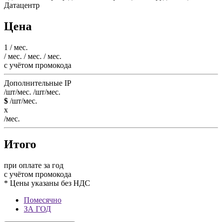
Датацентр
Цена
1
/ мес.
/ мес.
/ мес.
/ мес.
c учётом промокода
Дополнительные IP
/шт/мес.
/шт/мес.
$
/шт/мес.
x
/мес.
Итого
при оплате за год
c учётом промокода
* Цены указаны без НДС
Помесячно
ЗА ГОД