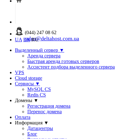
(044) 247 08 62
sales@deltahost.com.ua
UA
EN
RU
Выделенный сервер
▼
Аренда сервера
Быстрая аренда готовых серверов
Ассистент подбора выделенного сервера
VPS
Cloud storage
Сервисы
▼
MySQL CS
Redis CS
Домены
▼
Регистрация домена
Перенос домена
Оплата
Информация
▼
Датацентры
Блог