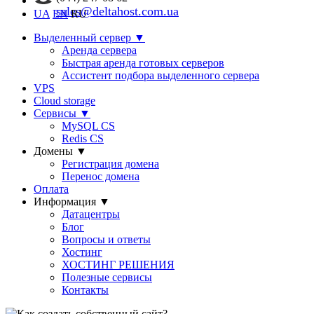
sales@deltahost.com.ua
UA
EN
RU
Выделенный сервер
▼
Аренда сервера
Быстрая аренда готовых серверов
Ассистент подбора выделенного сервера
VPS
Cloud storage
Сервисы
▼
MySQL CS
Redis CS
Домены
▼
Регистрация домена
Перенос домена
Оплата
Информация
▼
Датацентры
Блог
Вопросы и ответы
Хостинг
ХОСТИНГ РЕШЕНИЯ
Полезные сервисы
Контакты