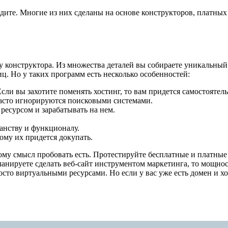
дите. Многие из них сделаны на основе конструкторов, платных 
онструктора. Из множества деталей вы собираете уникальный с
ц. Но у таких программ есть несколько особенностей:
сли вы захотите поменять хостинг, то вам придется самостоятель
часто игнорируются поисковыми системами.
есурсом и зарабатывать на нем.
ранству и функционалу.
ому их придется докупать.
ому смысл пробовать есть. Протестируйте бесплатные и платные 
ланируете сделать веб-сайт инструментом маркетинга, то мощнос
осто виртуальными ресурсами. Но если у вас уже есть домен и х