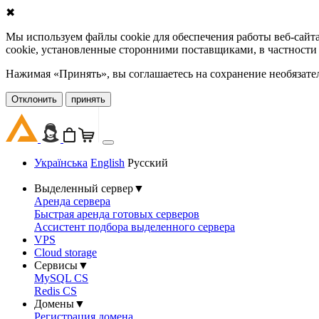
✖
Мы используем файлы cookie для обеспечения работы веб-сайт
cookie, установленные сторонними поставщиками, в частности
Нажимая «Принять», вы соглашаетесь на сохранение необязате
Oтклонить
принять
Українська
English
Русский
Выделенный сервер
▼
Аренда сервера
Быстрая аренда готовых серверов
Ассистент подбора выделенного сервера
VPS
Cloud storage
Сервисы
▼
MySQL CS
Redis CS
Домены
▼
Регистрация домена