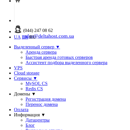
(044) 247 08 62
sales@deltahost.com.ua
UA
EN
RU
Выделенный сервер
▼
Аренда сервера
Быстрая аренда готовых серверов
Ассистент подбора выделенного сервера
VPS
Cloud storage
Сервисы
▼
MySQL CS
Redis CS
Домены
▼
Регистрация домена
Перенос домена
Оплата
Информация
▼
Датацентры
Блог