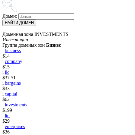
Домен:
НАЙТИ ДОМЕН
Доменная зона INVESTMENTS
Инвестиции.
Группа доменых зон
Бизнес
i
business
$14
i
company
$15
i
llc
$37.51
i
bargains
$33
i
capital
$62
i
investments
$199
i
ltd
$29
i
enterprises
$36