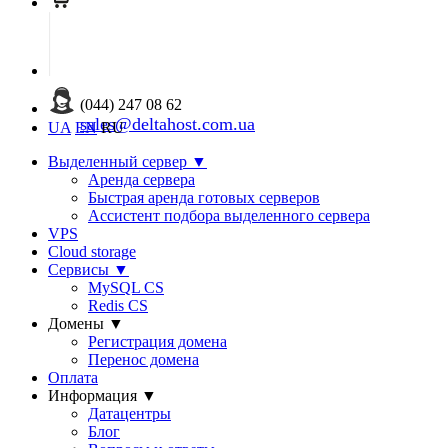
(044) 247 08 62
sales@deltahost.com.ua
UA
EN
RU
Выделенный сервер
▼
Аренда сервера
Быстрая аренда готовых серверов
Ассистент подбора выделенного сервера
VPS
Cloud storage
Сервисы
▼
MySQL CS
Redis CS
Домены
▼
Регистрация домена
Перенос домена
Оплата
Информация
▼
Датацентры
Блог