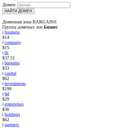
Домен:
НАЙТИ ДОМЕН
Доменная зона BARGAINS
Группа доменых зон
Бизнес
i
business
$14
i
company
$15
i
llc
$37.51
i
bargains
$33
i
capital
$62
i
investments
$199
i
ltd
$29
i
enterprises
$36
i
holdings
$62
i
partners