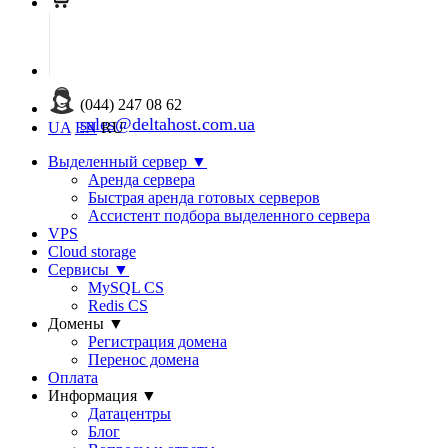
(044) 247 08 62
sales@deltahost.com.ua
UA
EN
RU
Выделенный сервер
▼
Аренда сервера
Быстрая аренда готовых серверов
Ассистент подбора выделенного сервера
VPS
Cloud storage
Сервисы
▼
MySQL CS
Redis CS
Домены
▼
Регистрация домена
Перенос домена
Оплата
Информация
▼
Датацентры
Блог