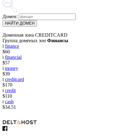
Домен:
НАЙТИ ДОМЕН
Доменная зона CREDITCARD
Группа доменых зон
Финансы
i
finance
$60
i
financial
$57
i
money
$39
i
creditcard
$170
i
credit
$110
i
cash
$34.51