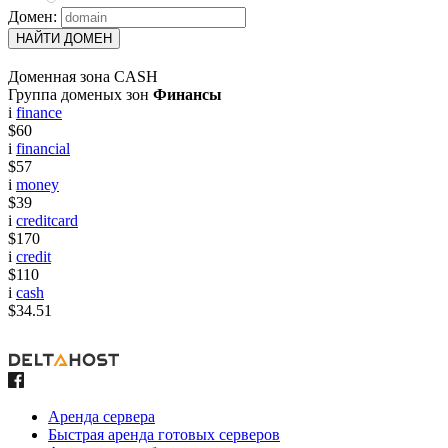
Домен:
НАЙТИ ДОМЕН
Доменная зона CASH
Группа доменых зон
Финансы
i
finance
$60
i
financial
$57
i
money
$39
i
creditcard
$170
i
credit
$110
i
cash
$34.51
Аренда сервера
Быстрая аренда готовых серверов