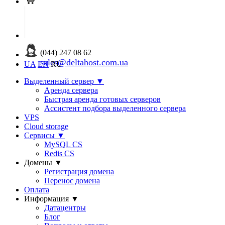
(044) 247 08 62
sales@deltahost.com.ua
UA
EN
RU
Выделенный сервер
▼
Аренда сервера
Быстрая аренда готовых серверов
Ассистент подбора выделенного сервера
VPS
Cloud storage
Сервисы
▼
MySQL CS
Redis CS
Домены
▼
Регистрация домена
Перенос домена
Оплата
Информация
▼
Датацентры
Блог