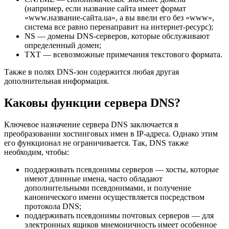
(например, если название сайта имеет формат
«www.название-сайта.ua», а вы ввели его без «www»,
система все равно перенаправит на интернет-ресурс);
NS — домены DNS-серверов, которые обслуживают
определенный домен;
TXT — всевозможные примечания текстового формата.
Также в полях DNS-зон содержится любая другая
дополнительная информация.
Каковы функции сервера DNS?
Ключевое назначение сервера DNS заключается в
преобразовании хостинговых имен в IP-адреса. Однако этим
его функционал не ограничивается. Так, DNS также
необходим, чтобы:
поддерживать псевдонимы серверов — хосты, которые
имеют длинные имена, часто обладают
дополнительными псевдонимами, и получение
канонического имени осуществляется посредством
протокола DNS;
поддерживать псевдонимы почтовых серверов — для
электронных ящиков мнемоничность имеет особенное