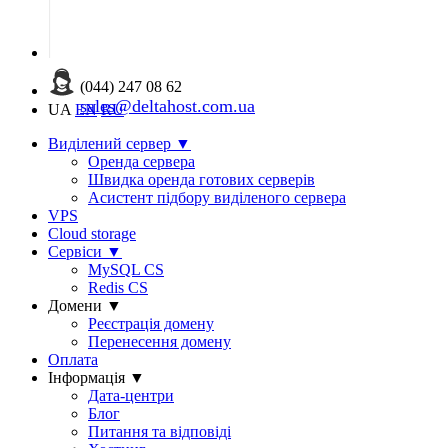
(044) 247 08 62
sales@deltahost.com.ua
UA
EN
RU
Виділений сервер
▼
Оренда сервера
Швидка оренда готових серверів
Асистент підбору виділеного сервера
VPS
Cloud storage
Сервіси
▼
MySQL CS
Redis CS
Домени
▼
Реєстрація домену
Перенесення домену
Оплата
Інформація
▼
Дата-центри
Блог
Питання та відповіді