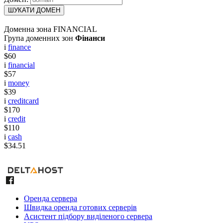
ШУКАТИ ДОМЕН
Доменна зона FINANCIAL
Група доменних зон
Фінанси
i
finance
$60
i
financial
$57
i
money
$39
i
creditcard
$170
i
credit
$110
i
cash
$34.51
Оренда сервера
Швидка оренда готових серверів
Асистент підбору виділеного сервера