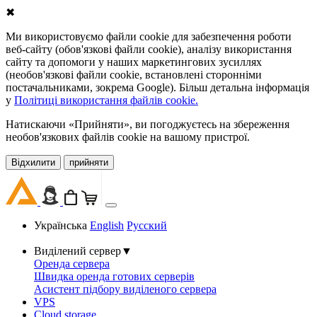
✖
Ми використовуємо файли cookie для забезпечення роботи
веб-сайту (обов'язкові файли cookie), аналізу використання
сайту та допомоги у наших маркетингових зусиллях
(необов'язкові файли cookie, встановлені сторонніми
постачальниками, зокрема Google). Більш детальна інформація
у
Політиці використання файлів cookie.
Натискаючи «Прийняти», ви погоджуєтесь на збереження
необов'язкових файлів cookie на вашому пристрої.
Відхилити
прийняти
Українська
English
Русский
Виділений сервер
▼
Оренда сервера
Швидка оренда готових серверів
Асистент підбору виділеного сервера
VPS
Cloud storage