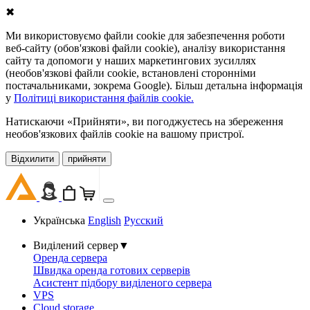
✖
Ми використовуємо файли cookie для забезпечення роботи
веб-сайту (обов'язкові файли cookie), аналізу використання
сайту та допомоги у наших маркетингових зусиллях
(необов'язкові файли cookie, встановлені сторонніми
постачальниками, зокрема Google). Більш детальна інформація
у
Політиці використання файлів cookie.
Натискаючи «Прийняти», ви погоджуєтесь на збереження
необов'язкових файлів cookie на вашому пристрої.
Відхилити
прийняти
Українська
English
Русский
Виділений сервер
▼
Оренда сервера
Швидка оренда готових серверів
Асистент підбору виділеного сервера
VPS
Cloud storage