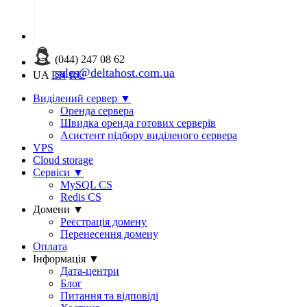
(044) 247 08 62
sales@deltahost.com.ua
UA
EN
RU
Виділений сервер
▼
Оренда сервера
Швидка оренда готових серверів
Асистент підбору виділеного сервера
VPS
Cloud storage
Сервіси
▼
MySQL CS
Redis CS
Домени
▼
Реєстрація домену
Перенесення домену
Оплата
Інформація
▼
Дата-центри
Блог
Питання та відповіді