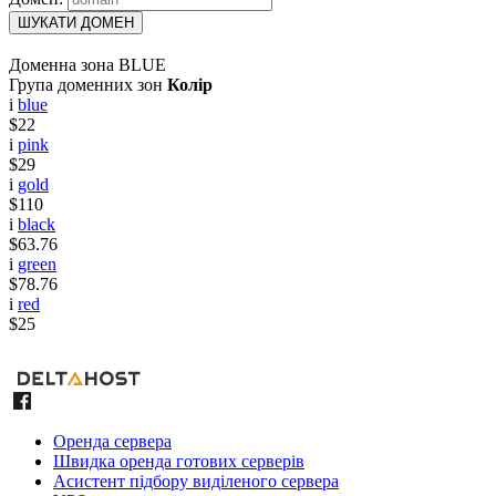
ШУКАТИ ДОМЕН
Доменна зона BLUE
Група доменних зон
Колір
i
blue
$22
i
pink
$29
i
gold
$110
i
black
$63.76
i
green
$78.76
i
red
$25
Оренда сервера
Швидка оренда готових серверів
Асистент підбору виділеного сервера