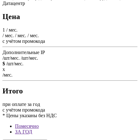
Датацентр
Цена
1
/ мес.
/ мес.
/ мес.
/ мес.
c учётом промокода
Дополнительные IP
/шт/мес.
/шт/мес.
$
/шт/мес.
x
/мес.
Итого
при оплате за год
c учётом промокода
* Цены указаны без НДС
Помесячно
ЗА ГОД