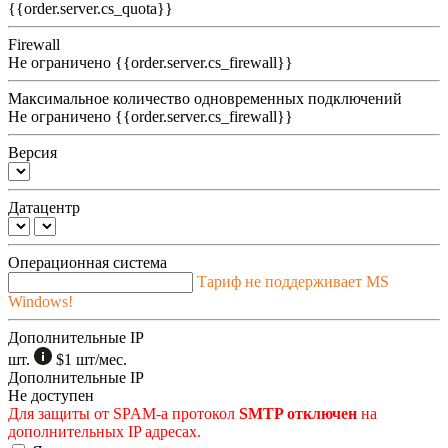
{{order.server.cs_quota}}
Firewall
Не ограничено
{{order.server.cs_firewall}}
Максимальное количество одновременных подключений
Не ограничено
{{order.server.cs_firewall}}
Версия
Датацентр
Операционная система
Тариф не поддерживает MS
Windows!
Дополнительные IP
шт.
$1
шт/мес.
Дополнительные IP
Не доступен
Для защиты от SPAM-а протокол
SMTP отключен
на
дополнительных IP адресах.