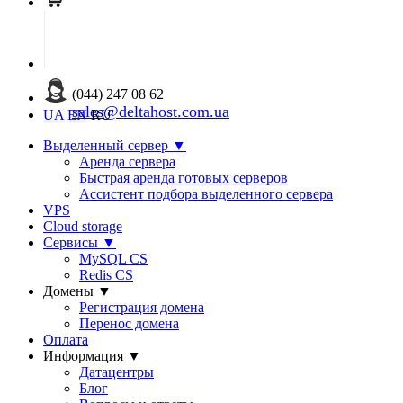
(044) 247 08 62
sales@deltahost.com.ua
UA
EN
RU
Выделенный сервер
▼
Аренда сервера
Быстрая аренда готовых серверов
Ассистент подбора выделенного сервера
VPS
Cloud storage
Сервисы
▼
MySQL CS
Redis CS
Домены
▼
Регистрация домена
Перенос домена
Оплата
Информация
▼
Датацентры
Блог