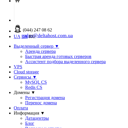
(044) 247 08 62
sales@deltahost.com.ua
UA
EN
RU
Выделенный сервер
▼
Аренда сервера
Быстрая аренда готовых серверов
Ассистент подбора выделенного сервера
VPS
Cloud storage
Сервисы
▼
MySQL CS
Redis CS
Домены
▼
Регистрация домена
Перенос домена
Оплата
Информация
▼
Датацентры
Блог