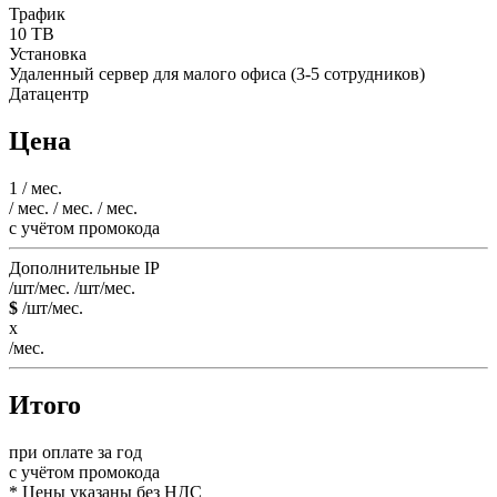
Трафик
10 TB
Установка
Удаленный сервер для малого офиса (3-5 сотрудников)
Датацентр
Цена
1
/ мес.
/ мес.
/ мес.
/ мес.
c учётом промокода
Дополнительные IP
/шт/мес.
/шт/мес.
$
/шт/мес.
x
/мес.
Итого
при оплате за год
c учётом промокода
* Цены указаны без НДС