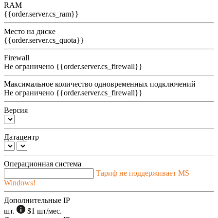
RAM
{{order.server.cs_ram}}
Место на диске
{{order.server.cs_quota}}
Firewall
Не ограничено
{{order.server.cs_firewall}}
Максимальное количество одновременных подключений
Не ограничено
{{order.server.cs_firewall}}
Версия
Датацентр
Операционная система
Тариф не поддерживает MS
Windows!
Дополнительные IP
шт.
$1
шт/мес.