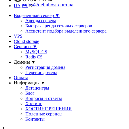
sales@deltahost.com.ua
UA
EN
RU
Выделенный сервер
▼
Аренда сервера
Быстрая аренда готовых серверов
Ассистент подбора выделенного сервера
VPS
Cloud storage
Сервисы
▼
MySQL CS
Redis CS
Домены
▼
Регистрация домена
Перенос домена
Оплата
Информация
▼
Датацентры
Блог
Вопросы и ответы
Хостинг
ХОСТИНГ РЕШЕНИЯ
Полезные сервисы
Контакты
1