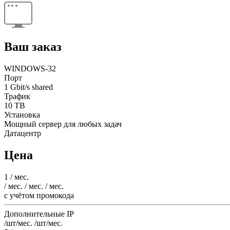
Ваш заказ
WINDOWS-32
Порт
1 Gbit/s shared
Трафик
10 TB
Установка
Мощный сервер для любых задач
Датацентр
Цена
1
/ мес.
/ мес.
/ мес.
/ мес.
c учётом промокода
Дополнительные IP
/шт/мес.
/шт/мес.