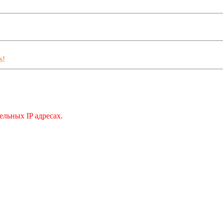
s!
льных IP адресах.