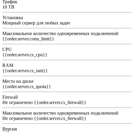
Трафик
10 TB
Установка
Мощный сервер для любых задач
Максимальное количество одновременных подключений
{{order.server.conn_limit}}
CPU
{{order.server.cs_cpu}}
RAM
{{order.server.cs_ram}}
Место на диске
{{order.server.cs_quota}}
Firewall
Не ограничено
{{order.server.cs_firewall}}
Максимальное количество одновременных подключений
Не ограничено
{{order.server.cs_firewall}}
Версия