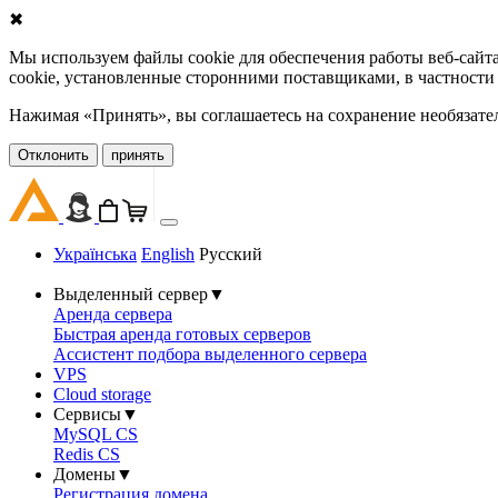
✖
Мы используем файлы cookie для обеспечения работы веб-сайт
cookie, установленные сторонними поставщиками, в частности
Нажимая «Принять», вы соглашаетесь на сохранение необязате
Oтклонить
принять
Українська
English
Русский
Выделенный сервер
▼
Аренда сервера
Быстрая аренда готовых серверов
Ассистент подбора выделенного сервера
VPS
Cloud storage
Сервисы
▼
MySQL CS
Redis CS
Домены
▼
Регистрация домена