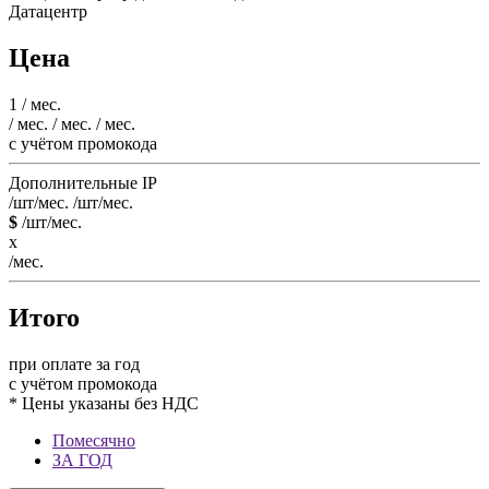
Датацентр
Цена
1
/ мес.
/ мес.
/ мес.
/ мес.
c учётом промокода
Дополнительные IP
/шт/мес.
/шт/мес.
$
/шт/мес.
x
/мес.
Итого
при оплате за год
c учётом промокода
* Цены указаны без НДС
Помесячно
ЗА ГОД