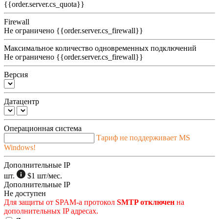
{{order.server.cs_quota}}
Firewall
Не ограничено
{{order.server.cs_firewall}}
Максимальное количество одновременных подключений
Не ограничено
{{order.server.cs_firewall}}
Версия
Датацентр
Операционная система
Тариф не поддерживает MS
Windows!
Дополнительные IP
шт.
$1
шт/мес.
Дополнительные IP
Не доступен
Для защиты от SPAM-а протокол
SMTP отключен
на
дополнительных IP адресах.