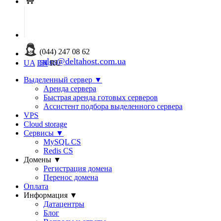
(044) 247 08 62
sales@deltahost.com.ua
UA
EN
RU
Выделенный сервер
▼
Аренда сервера
Быстрая аренда готовых серверов
Ассистент подбора выделенного сервера
VPS
Cloud storage
Сервисы
▼
MySQL CS
Redis CS
Домены
▼
Регистрация домена
Перенос домена
Оплата
Информация
▼
Датацентры
Блог