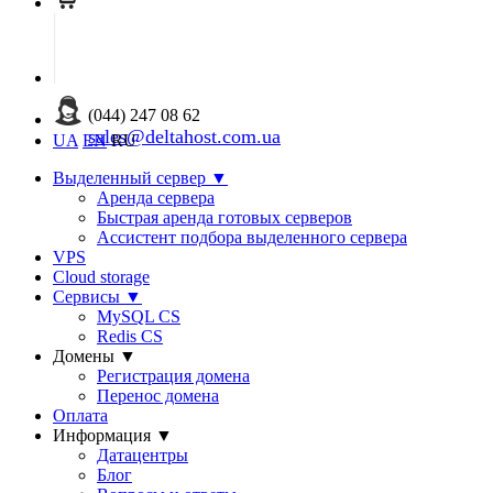
(044) 247 08 62
sales@deltahost.com.ua
UA
EN
RU
Выделенный сервер
▼
Аренда сервера
Быстрая аренда готовых серверов
Ассистент подбора выделенного сервера
VPS
Cloud storage
Сервисы
▼
MySQL CS
Redis CS
Домены
▼
Регистрация домена
Перенос домена
Оплата
Информация
▼
Датацентры
Блог