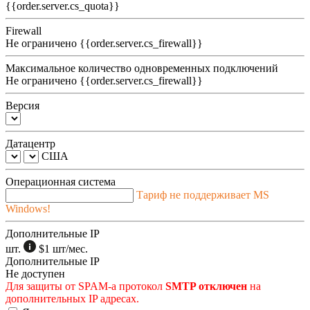
{{order.server.cs_quota}}
Firewall
Не ограничено
{{order.server.cs_firewall}}
Максимальное количество одновременных подключений
Не ограничено
{{order.server.cs_firewall}}
Версия
Датацентр
США
Операционная система
Тариф не поддерживает MS
Windows!
Дополнительные IP
шт.
$1
шт/мес.
Дополнительные IP
Не доступен
Для защиты от SPAM-а протокол
SMTP отключен
на
дополнительных IP адресах.