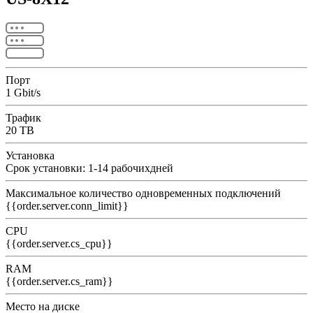
Порт
1 Gbit/s
Трафик
20 TB
Установка
Срок установки: 1-14 рабочихдней
Максимальное количество одновременных подключений
{{order.server.conn_limit}}
CPU
{{order.server.cs_cpu}}
RAM
{{order.server.cs_ram}}
Место на диске