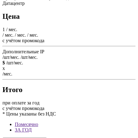
Датацентр
Цена
1
/ мес.
/ мес.
/ мес.
/ мес.
c учётом промокода
Дополнительные IP
/шт/мес.
/шт/мес.
$
/шт/мес.
x
/мес.
Итого
при оплате за год
c учётом промокода
* Цены указаны без НДС
Помесячно
ЗА ГОД