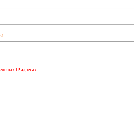
s!
льных IP адресах.