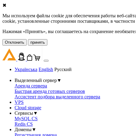
✖
Мы используем файлы cookie для обеспечения работы веб-сайт
cookie, установленные сторонними поставщиками, в частности
Нажимая «Принять», вы соглашаетесь на сохранение необязате
Oтклонить
принять
Українська
English
Русский
Выделенный сервер
▼
Аренда сервера
Быстрая аренда готовых серверов
Ассистент подбора выделенного сервера
VPS
Cloud storage
Сервисы
▼
MySQL CS
Redis CS
Домены
▼
Регистрация домена