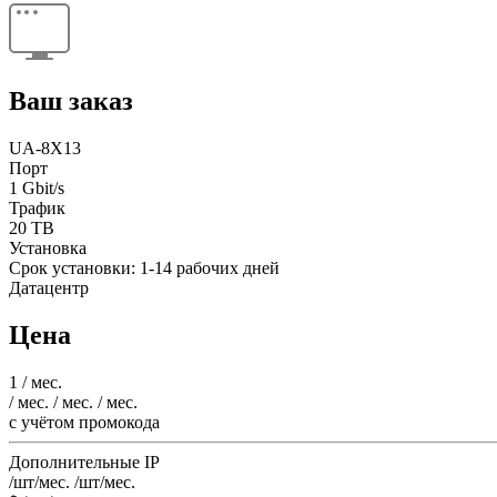
Ваш заказ
UA-8X13
Порт
1 Gbit/s
Трафик
20 TB
Установка
Срок установки: 1-14 рабочих дней
Датацентр
Цена
1
/ мес.
/ мес.
/ мес.
/ мес.
c учётом промокода
Дополнительные IP
/шт/мес.
/шт/мес.