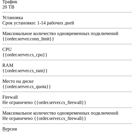
Трафик
20 TB
Установка
Срок установки: 1-14 рабочих дней
Максимальное количество одновременных подключений
{{order.server.conn_limit}}
CPU
{{order.server.cs_cpu}}
RAM
{{order.server.cs_ram}}
Место на диске
{{order.server.cs_quota}}
Firewall
Не ограничено
{{order.server.cs_firewall}}
Максимальное количество одновременных подключений
Не ограничено
{{order.server.cs_firewall}}
Версия