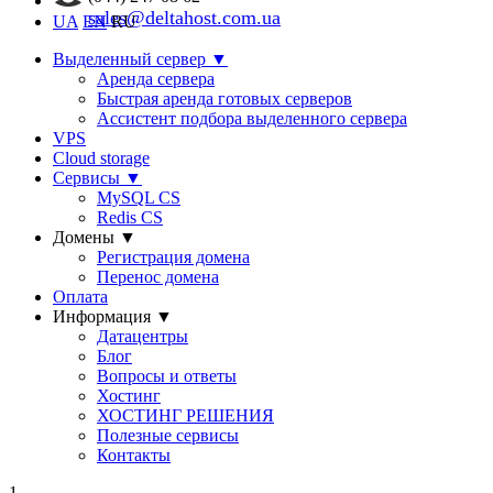
sales@deltahost.com.ua
UA
EN
RU
Выделенный сервер
▼
Аренда сервера
Быстрая аренда готовых серверов
Ассистент подбора выделенного сервера
VPS
Cloud storage
Сервисы
▼
MySQL CS
Redis CS
Домены
▼
Регистрация домена
Перенос домена
Оплата
Информация
▼
Датацентры
Блог
Вопросы и ответы
Хостинг
ХОСТИНГ РЕШЕНИЯ
Полезные сервисы
Контакты
1