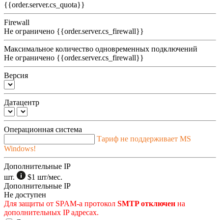
{{order.server.cs_quota}}
Firewall
Не ограничено
{{order.server.cs_firewall}}
Максимальное количество одновременных подключений
Не ограничено
{{order.server.cs_firewall}}
Версия
Датацентр
Операционная система
Тариф не поддерживает MS
Windows!
Дополнительные IP
шт.
$1
шт/мес.
Дополнительные IP
Не доступен
Для защиты от SPAM-а протокол
SMTP отключен
на
дополнительных IP адресах.