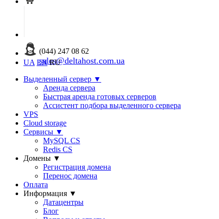
(044) 247 08 62
sales@deltahost.com.ua
UA
EN
RU
Выделенный сервер
▼
Аренда сервера
Быстрая аренда готовых серверов
Ассистент подбора выделенного сервера
VPS
Cloud storage
Сервисы
▼
MySQL CS
Redis CS
Домены
▼
Регистрация домена
Перенос домена
Оплата
Информация
▼
Датацентры
Блог