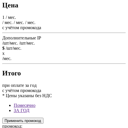
Цена
1
/ мес.
/ мес.
/ мес.
/ мес.
c учётом промокода
Дополнительные IP
/шт/мес.
/шт/мес.
$
/шт/мес.
x
/мес.
Итого
при оплате за год
c учётом промокода
* Цены указаны без НДС
Помесячно
ЗА ГОД
Применить промокод
промокод: