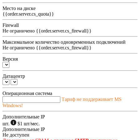
Место на диске
{{order.server.cs_quota}}
Firewall
Не ограничено
{{order.server.cs_firewall}}
Максимальное количество одновременных подключений
Не ограничено
{{order.server.cs_firewall}}
Версия
Датацентр
Операционная система
Тариф не поддерживает MS
Windows!
Дополнительные IP
шт.
$1
шт/мес.
Дополнительные IP
Не доступен