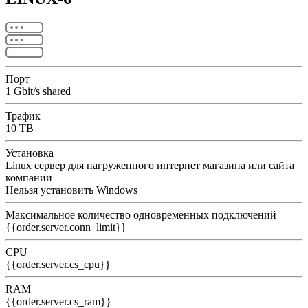
Порт
1 Gbit/s shared
Трафик
10 TB
Установка
Linux сервер для нагруженного интернет магазина или сайта
компании
Нельзя установить Windows
Максимальное количество одновременных подключений
{{order.server.conn_limit}}
CPU
{{order.server.cs_cpu}}
RAM
{{order.server.cs_ram}}