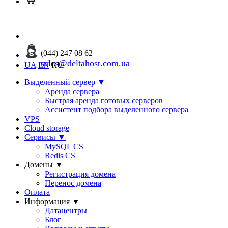
(044) 247 08 62
sales@deltahost.com.ua
UA
EN
RU
Выделенный сервер
▼
Аренда сервера
Быстрая аренда готовых серверов
Ассистент подбора выделенного сервера
VPS
Cloud storage
Сервисы
▼
MySQL CS
Redis CS
Домены
▼
Регистрация домена
Перенос домена
Оплата
Информация
▼
Датацентры
Блог