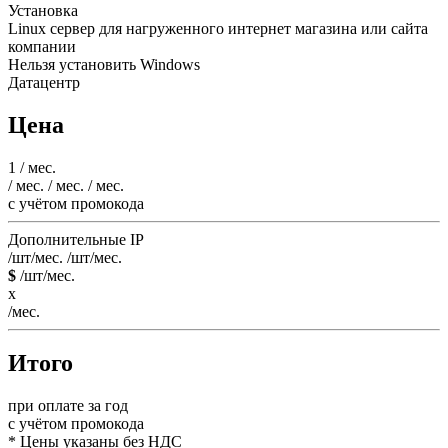
Установка
Linux сервер для нагруженного интернет магазина или сайта
компании
Нельзя установить Windows
Датацентр
Цена
1
/ мес.
/ мес.
/ мес.
/ мес.
c учётом промокода
Дополнительные IP
/шт/мес.
/шт/мес.
$
/шт/мес.
x
/мес.
Итого
при оплате за год
c учётом промокода
* Цены указаны без НДС