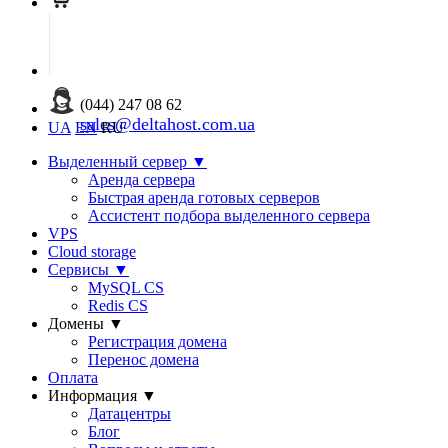
(044) 247 08 62
sales@deltahost.com.ua
UA
EN
RU
Выделенный сервер
▼
Аренда сервера
Быстрая аренда готовых серверов
Ассистент подбора выделенного сервера
VPS
Cloud storage
Сервисы
▼
MySQL CS
Redis CS
Домены
▼
Регистрация домена
Перенос домена
Оплата
Информация
▼
Датацентры
Блог