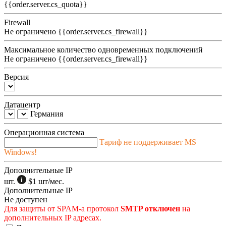
{{order.server.cs_quota}}
Firewall
Не ограничено
{{order.server.cs_firewall}}
Максимальное количество одновременных подключений
Не ограничено
{{order.server.cs_firewall}}
Версия
Датацентр
Германия
Операционная система
Тариф не поддерживает MS
Windows!
Дополнительные IP
шт.
$1
шт/мес.
Дополнительные IP
Не доступен
Для защиты от SPAM-а протокол
SMTP отключен
на
дополнительных IP адресах.