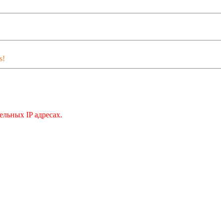
s!
льных IP адресах.