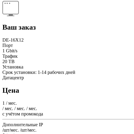
Ваш заказ
DE-16X12
Порт
1 Gbit/s
Трафик
20 TB
Установка
Срок установки: 1-14 рабочих дней
Датацентр
Цена
1
/ мес.
/ мес.
/ мес.
/ мес.
c учётом промокода
Дополнительные IP
/шт/мес.
/шт/мес.