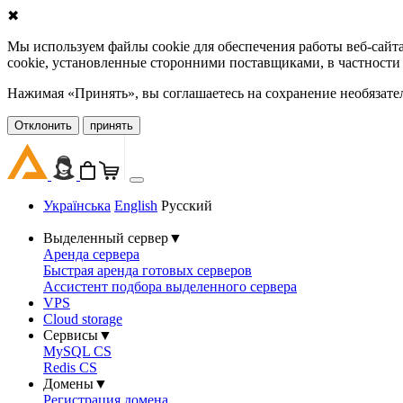
✖
Мы используем файлы cookie для обеспечения работы веб-сайт
cookie, установленные сторонними поставщиками, в частности
Нажимая «Принять», вы соглашаетесь на сохранение необязате
Oтклонить
принять
Українська
English
Русский
Выделенный сервер
▼
Аренда сервера
Быстрая аренда готовых серверов
Ассистент подбора выделенного сервера
VPS
Cloud storage
Сервисы
▼
MySQL CS
Redis CS
Домены
▼
Регистрация домена