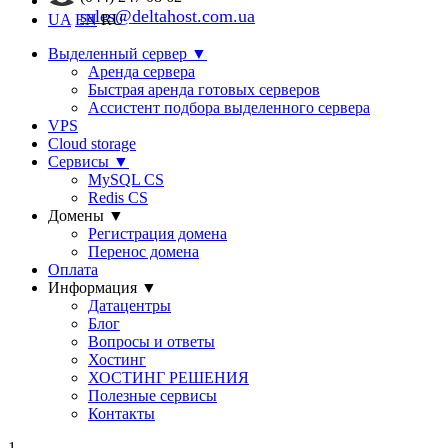
sales@deltahost.com.ua
UA
EN
RU
Выделенный сервер
▼
Аренда сервера
Быстрая аренда готовых серверов
Ассистент подбора выделенного сервера
VPS
Cloud storage
Сервисы
▼
MySQL CS
Redis CS
Домены
▼
Регистрация домена
Перенос домена
Оплата
Информация
▼
Датацентры
Блог
Вопросы и ответы
Хостинг
ХОСТИНГ РЕШЕНИЯ
Полезные сервисы
Контакты
1