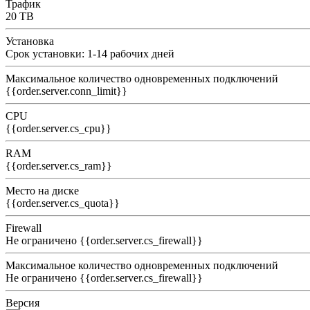
Трафик
20 TB
Установка
Срок установки: 1-14 рабочих дней
Максимальное количество одновременных подключений
{{order.server.conn_limit}}
CPU
{{order.server.cs_cpu}}
RAM
{{order.server.cs_ram}}
Место на диске
{{order.server.cs_quota}}
Firewall
Не ограничено
{{order.server.cs_firewall}}
Максимальное количество одновременных подключений
Не ограничено
{{order.server.cs_firewall}}
Версия