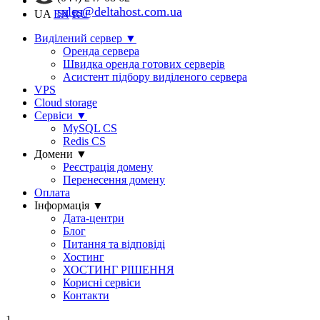
sales@deltahost.com.ua
UA
EN
RU
Виділений сервер
▼
Оренда сервера
Швидка оренда готових серверів
Асистент підбору виділеного сервера
VPS
Cloud storage
Сервіси
▼
MySQL CS
Redis CS
Домени
▼
Реєстрація домену
Перенесення домену
Оплата
Інформація
▼
Дата-центри
Блог
Питання та відповіді
Хостинг
ХОСТИНГ РІШЕННЯ
Корисні сервіси
Контакти
1