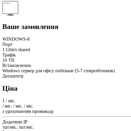
Ваше замовлення
WINDOWS-8
Порт
1 Gbit/s shared
Трафік
10 TB
Встановлення
Windows cервер для офісу побільше (5-7 співробітників)
Датацентр
Ціна
1
/ міс.
/ міс.
/ міс.
/ міс.
з урахуванням промокоду
Додаткові IP
/шт/міс.
/шт/міс.