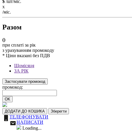
$
/шт/міс.
x
/міс.
Разом
(
)
при сплаті за рік
з урахуванням промокоду
* Ціни вказані без ПДВ
Щомісяця
ЗА РІК
Застосувати промокод
промокод:
OK
ДОДАТИ ДО КОШИКА
Зберегти
ТЕЛЕФОНУВАТИ
НАПИСАТИ
Loading...