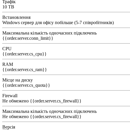
Трафік
10 TB
Встановлення
Windows cервер для офісу побільше (5-7 співробітників)
Максимальна кількість одночасних підключень
{{order.server.conn_limit}}
CPU
{{order.server.cs_cpu}}
RAM
{{order.server.cs_ram}}
Місце на диску
{{order.server.cs_quota}}
Firewall
Не обмежено
{{order.server.cs_firewall}}
Максимальна кількість одночасних підключень
Не обмежено
{{order.server.cs_firewall}}
Версія