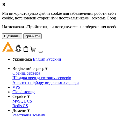
✖
Ми використовуємо файли cookie для забезпечення роботи веб-с
cookie, встановлені сторонніми постачальниками, зокрема Goog
Натискаючи «Прийняти», ви погоджуєтесь на збереження необов
Відхилити
прийняти
Українська
English
Русский
Виділений сервер
▼
Оренда сервера
Швидка оренда готових серверів
Асистент підбору виділеного сервера
VPS
Cloud storage
Сервіси
▼
MySQL CS
Redis CS
Домени
▼
Реєстрація домену