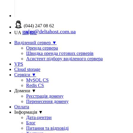
(044) 247 08 62
sales@deltahost.com.ua
UA
EN
RU
Виділений сервер
▼
Оренда сервера
Швидка оренда готових серверів
Асистент підбору виділеного сервера
VPS
Cloud storage
Сервіси
▼
MySQL CS
Redis CS
Домени
▼
Реєстрація домену
Перенесення домену
Оплата
Інформація
▼
Дата-центри
Блог
Питання та відповіді