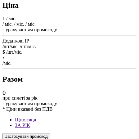
Ціна
1
/ міс.
/ міс.
/ міс.
/ міс.
з урахуванням промокоду
Додаткові IP
/шт/міс.
/шт/міс.
$
/шт/міс.
x
/міс.
Разом
(
)
при сплаті за рік
з урахуванням промокоду
* Ціни вказані без ПДВ
Щомісяця
ЗА РІК
Застосувати промокод