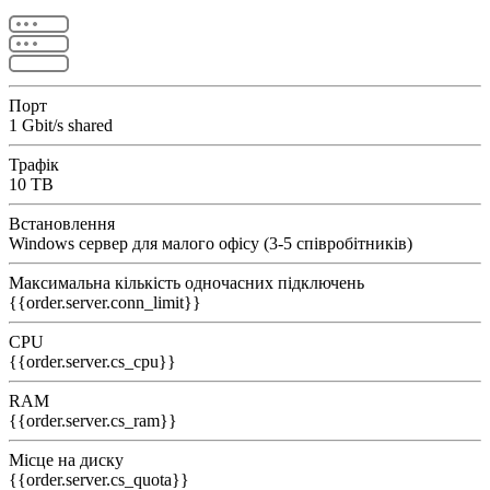
Порт
1 Gbit/s shared
Трафік
10 TB
Встановлення
Windows cервер для малого офісу (3-5 співробітників)
Максимальна кількість одночасних підключень
{{order.server.conn_limit}}
CPU
{{order.server.cs_cpu}}
RAM
{{order.server.cs_ram}}
Місце на диску
{{order.server.cs_quota}}