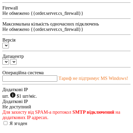
Firewall
Не обмежено
{{order.server.cs_firewall}}
Максимальна кількість одночасних підключень
Не обмежено
{{order.server.cs_firewall}}
Версія
Датацентр
Операційна система
Тариф не підтримує MS Windows!
Додаткові IP
шт.
$1
шт/міс.
Додаткові IP
Не доступний
Для захисту від SPAM-а протокол
SMTP відключений
на
додаткових IP адресах.
Я згоден