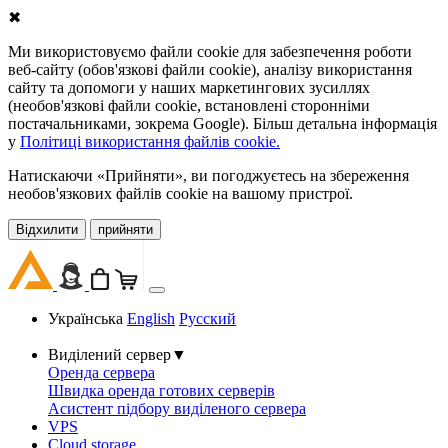
✖
Ми використовуємо файли cookie для забезпечення роботи
веб-сайту (обов'язкові файли cookie), аналізу використання
сайту та допомоги у наших маркетингових зусиллях
(необов'язкові файли cookie, встановлені сторонніми
постачальниками, зокрема Google). Більш детальна інформація
у
Політиці використання файлів cookie.
Натискаючи «Прийняти», ви погоджуєтесь на збереження
необов'язкових файлів cookie на вашому пристрої.
Відхилити
прийняти
Українська
English
Русский
Виділений сервер
▼
Оренда сервера
Швидка оренда готових серверів
Асистент підбору виділеного сервера
VPS
Cloud storage