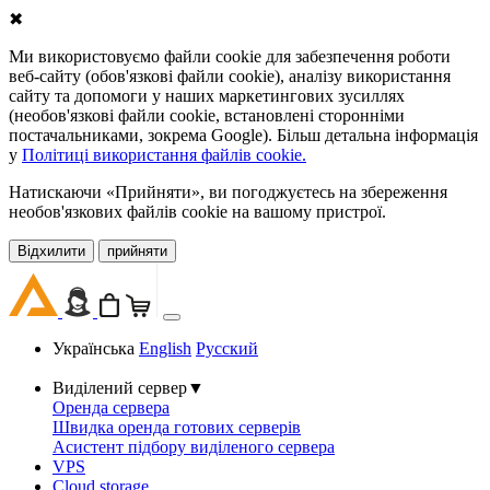
✖
Ми використовуємо файли cookie для забезпечення роботи
веб-сайту (обов'язкові файли cookie), аналізу використання
сайту та допомоги у наших маркетингових зусиллях
(необов'язкові файли cookie, встановлені сторонніми
постачальниками, зокрема Google). Більш детальна інформація
у
Політиці використання файлів cookie.
Натискаючи «Прийняти», ви погоджуєтесь на збереження
необов'язкових файлів cookie на вашому пристрої.
Відхилити
прийняти
Українська
English
Русский
Виділений сервер
▼
Оренда сервера
Швидка оренда готових серверів
Асистент підбору виділеного сервера
VPS
Cloud storage