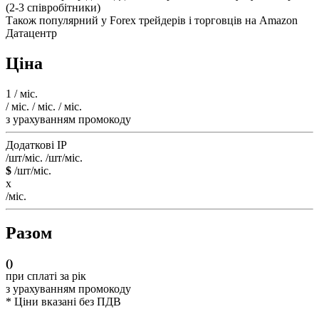
(2-3 співробітники)
Також популярний у Forex трейдерів і торговців на Amazon
Датацентр
Ціна
1
/ міс.
/ міс.
/ міс.
/ міс.
з урахуванням промокоду
Додаткові IP
/шт/міс.
/шт/міс.
$
/шт/міс.
x
/міс.
Разом
(
)
при сплаті за рік
з урахуванням промокоду
* Ціни вказані без ПДВ