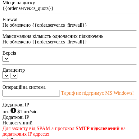
Місце на диску
{{order.server.cs_quota}}
Firewall
Не обмежено
{{order.server.cs_firewall}}
Максимальна кількість одночасних підключень
Не обмежено
{{order.server.cs_firewall}}
Версія
Датацентр
Операційна система
Тариф не підтримує MS Windows!
Додаткові IP
шт.
$1
шт/міс.
Додаткові IP
Не доступний
Для захисту від SPAM-а протокол
SMTP відключений
на
додаткових IP адресах.