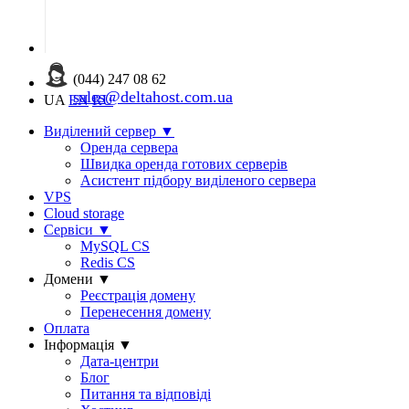
(044) 247 08 62
sales@deltahost.com.ua
UA
EN
RU
Виділений сервер
▼
Оренда сервера
Швидка оренда готових серверів
Асистент підбору виділеного сервера
VPS
Cloud storage
Сервіси
▼
MySQL CS
Redis CS
Домени
▼
Реєстрація домену
Перенесення домену
Оплата
Інформація
▼
Дата-центри
Блог
Питання та відповіді