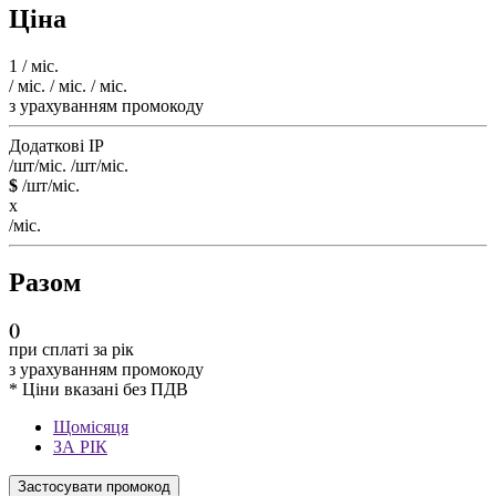
Ціна
1
/ міс.
/ міс.
/ міс.
/ міс.
з урахуванням промокоду
Додаткові IP
/шт/міс.
/шт/міс.
$
/шт/міс.
x
/міс.
Разом
(
)
при сплаті за рік
з урахуванням промокоду
* Ціни вказані без ПДВ
Щомісяця
ЗА РІК
Застосувати промокод