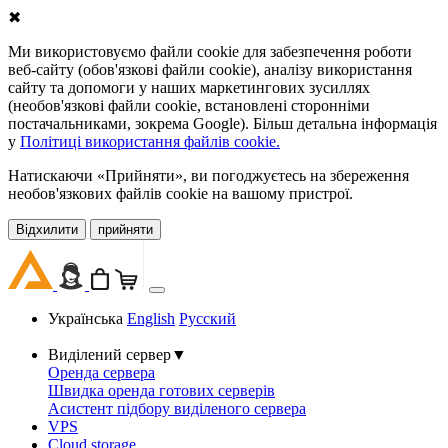
✖
Ми використовуємо файли cookie для забезпечення роботи
веб-сайту (обов'язкові файли cookie), аналізу використання
сайту та допомоги у наших маркетингових зусиллях
(необов'язкові файли cookie, встановлені сторонніми
постачальниками, зокрема Google). Більш детальна інформація
у
Політиці використання файлів cookie.
Натискаючи «Прийняти», ви погоджуєтесь на збереження
необов'язкових файлів cookie на вашому пристрої.
Відхилити
прийняти
Українська
English
Русский
Виділений сервер
▼
Оренда сервера
Швидка оренда готових серверів
Асистент підбору виділеного сервера
VPS
Cloud storage