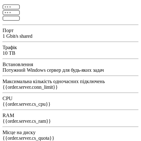
Порт
1 Gbit/s shared
Трафік
10 TB
Встановлення
Потужний Windows сервер для будь-яких задач
Максимальна кількість одночасних підключень
{{order.server.conn_limit}}
CPU
{{order.server.cs_cpu}}
RAM
{{order.server.cs_ram}}
Місце на диску
{{order.server.cs_quota}}