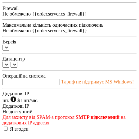
Firewall
Не обмежено
{{order.server.cs_firewall}}
Максимальна кількість одночасних підключень
Не обмежено
{{order.server.cs_firewall}}
Версія
Датацентр
Операційна система
Тариф не підтримує MS Windows!
Додаткові IP
шт.
$1
шт/міс.
Додаткові IP
Не доступний
Для захисту від SPAM-а протокол
SMTP відключений
на
додаткових IP адресах.
Я згоден