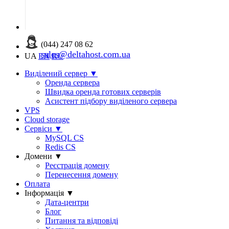
(044) 247 08 62
sales@deltahost.com.ua
UA
EN
RU
Виділений сервер
▼
Оренда сервера
Швидка оренда готових серверів
Асистент підбору виділеного сервера
VPS
Cloud storage
Сервіси
▼
MySQL CS
Redis CS
Домени
▼
Реєстрація домену
Перенесення домену
Оплата
Інформація
▼
Дата-центри
Блог
Питання та відповіді