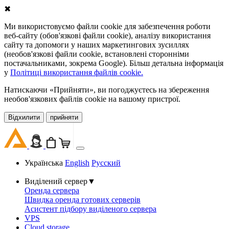
✖
Ми використовуємо файли cookie для забезпечення роботи
веб-сайту (обов'язкові файли cookie), аналізу використання
сайту та допомоги у наших маркетингових зусиллях
(необов'язкові файли cookie, встановлені сторонніми
постачальниками, зокрема Google). Більш детальна інформація
у
Політиці використання файлів cookie.
Натискаючи «Прийняти», ви погоджуєтесь на збереження
необов'язкових файлів cookie на вашому пристрої.
Відхилити
прийняти
Українська
English
Русский
Виділений сервер
▼
Оренда сервера
Швидка оренда готових серверів
Асистент підбору виділеного сервера
VPS
Cloud storage