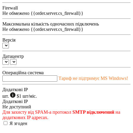
Firewall
Не обмежено
{{order.server.cs_firewall}}
Максимальна кількість одночасних підключень
Не обмежено
{{order.server.cs_firewall}}
Версія
Датацентр
Операційна система
Тариф не підтримує MS Windows!
Додаткові IP
шт.
$1
шт/міс.
Додаткові IP
Не доступний
Для захисту від SPAM-а протокол
SMTP відключений
на
додаткових IP адресах.
Я згоден