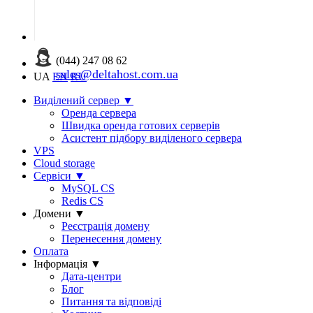
(044) 247 08 62
sales@deltahost.com.ua
UA
EN
RU
Виділений сервер
▼
Оренда сервера
Швидка оренда готових серверів
Асистент підбору виділеного сервера
VPS
Cloud storage
Сервіси
▼
MySQL CS
Redis CS
Домени
▼
Реєстрація домену
Перенесення домену
Оплата
Інформація
▼
Дата-центри
Блог
Питання та відповіді