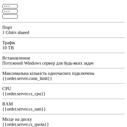
Порт
1 Gbit/s shared
Трафік
10 TB
Встановлення
Потужний Windows сервер для будь-яких задач
Максимальна кількість одночасних підключень
{{order.server.conn_limit}}
CPU
{{order.server.cs_cpu}}
RAM
{{order.server.cs_ram}}
Місце на диску
{{order.server.cs_quota}}