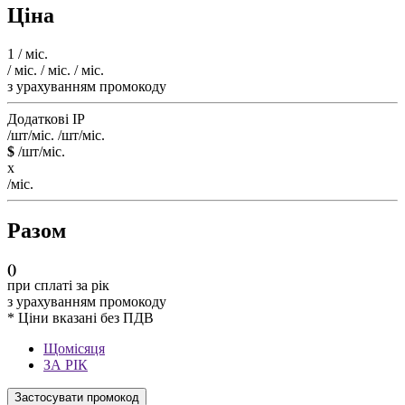
Ціна
1
/ міс.
/ міс.
/ міс.
/ міс.
з урахуванням промокоду
Додаткові IP
/шт/міс.
/шт/міс.
$
/шт/міс.
x
/міс.
Разом
(
)
при сплаті за рік
з урахуванням промокоду
* Ціни вказані без ПДВ
Щомісяця
ЗА РІК
Застосувати промокод