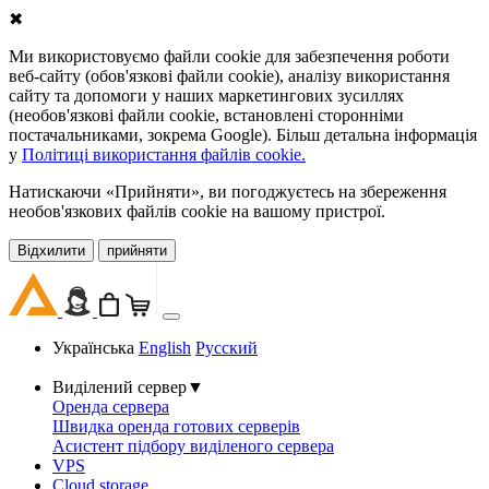
✖
Ми використовуємо файли cookie для забезпечення роботи
веб-сайту (обов'язкові файли cookie), аналізу використання
сайту та допомоги у наших маркетингових зусиллях
(необов'язкові файли cookie, встановлені сторонніми
постачальниками, зокрема Google). Більш детальна інформація
у
Політиці використання файлів cookie.
Натискаючи «Прийняти», ви погоджуєтесь на збереження
необов'язкових файлів cookie на вашому пристрої.
Відхилити
прийняти
Українська
English
Русский
Виділений сервер
▼
Оренда сервера
Швидка оренда готових серверів
Асистент підбору виділеного сервера
VPS
Cloud storage