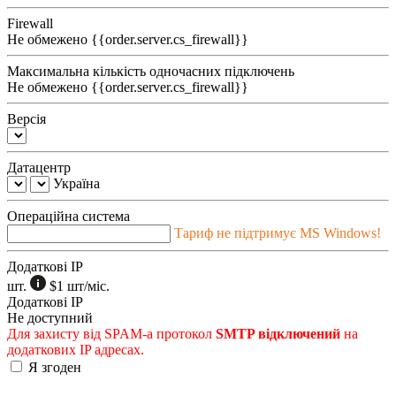
Firewall
Не обмежено
{{order.server.cs_firewall}}
Максимальна кількість одночасних підключень
Не обмежено
{{order.server.cs_firewall}}
Версія
Датацентр
Україна
Операційна система
Тариф не підтримує MS Windows!
Додаткові IP
шт.
$1
шт/міс.
Додаткові IP
Не доступний
Для захисту від SPAM-а протокол
SMTP відключений
на
додаткових IP адресах.
Я згоден