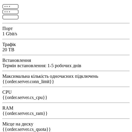
Порт
1 Gbit/s
Трафік
20 TB
Встановлення
Термін встановлення: 1-5 робочих днів
Максимальна кількість одночасних підключень
{{order.server.conn_limit}}
CPU
{{order.server.cs_cpu}}
RAM
{{order.server.cs_ram}}
Місце на диску
{{order.server.cs_quota}}