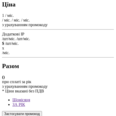
Ціна
1
/ міс.
/ міс.
/ міс.
/ міс.
з урахуванням промокоду
Додаткові IP
/шт/міс.
/шт/міс.
$
/шт/міс.
x
/міс.
Разом
(
)
при сплаті за рік
з урахуванням промокоду
* Ціни вказані без ПДВ
Щомісяця
ЗА РІК
Застосувати промокод