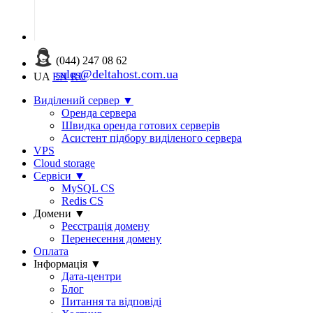
(044) 247 08 62
sales@deltahost.com.ua
UA
EN
RU
Виділений сервер
▼
Оренда сервера
Швидка оренда готових серверів
Асистент підбору виділеного сервера
VPS
Cloud storage
Сервіси
▼
MySQL CS
Redis CS
Домени
▼
Реєстрація домену
Перенесення домену
Оплата
Інформація
▼
Дата-центри
Блог
Питання та відповіді