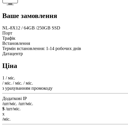
Ваше замовлення
NL-8X12 / 64GB /250GB SSD
Порт
Трафік
Встановлення
Термін встановлення: 1-14 робочих днів
Датацентр
Ціна
1
/ міс.
/ міс.
/ міс.
/ міс.
з урахуванням промокоду
Додаткові IP
/шт/міс.
/шт/міс.
$
/шт/міс.
x
/міс.