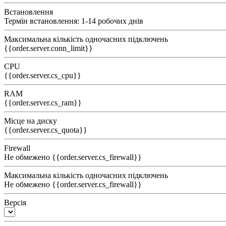
Встановлення
Термін встановлення: 1-14 робочих днів
Максимальна кількість одночасних підключень
{{order.server.conn_limit}}
CPU
{{order.server.cs_cpu}}
RAM
{{order.server.cs_ram}}
Місце на диску
{{order.server.cs_quota}}
Firewall
Не обмежено
{{order.server.cs_firewall}}
Максимальна кількість одночасних підключень
Не обмежено
{{order.server.cs_firewall}}
Версія