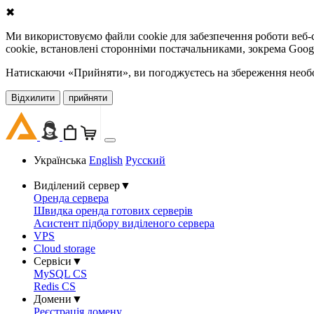
✖
Ми використовуємо файли cookie для забезпечення роботи веб-с
cookie, встановлені сторонніми постачальниками, зокрема Goog
Натискаючи «Прийняти», ви погоджуєтесь на збереження необов
Відхилити
прийняти
Українська
English
Русский
Виділений сервер
▼
Оренда сервера
Швидка оренда готових серверів
Асистент підбору виділеного сервера
VPS
Cloud storage
Сервіси
▼
MySQL CS
Redis CS
Домени
▼
Реєстрація домену