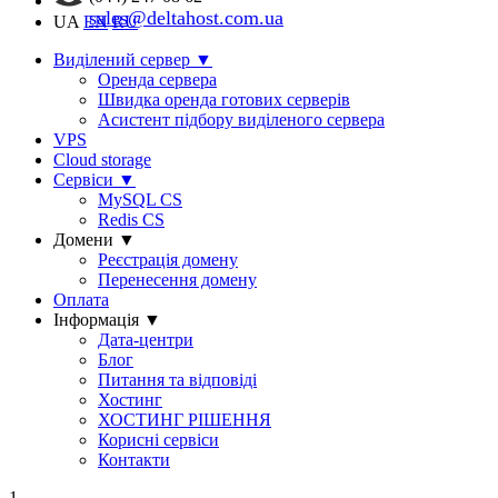
sales@deltahost.com.ua
UA
EN
RU
Виділений сервер
▼
Оренда сервера
Швидка оренда готових серверів
Асистент підбору виділеного сервера
VPS
Cloud storage
Сервіси
▼
MySQL CS
Redis CS
Домени
▼
Реєстрація домену
Перенесення домену
Оплата
Інформація
▼
Дата-центри
Блог
Питання та відповіді
Хостинг
ХОСТИНГ РІШЕННЯ
Корисні сервіси
Контакти
1