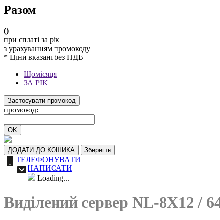
Разом
(
)
при сплаті за рік
з урахуванням промокоду
* Ціни вказані без ПДВ
Щомісяця
ЗА РІК
Застосувати промокод
промокод:
OK
ДОДАТИ ДО КОШИКА
Зберегти
ТЕЛЕФОНУВАТИ
НАПИСАТИ
Loading...
Виділений сервер NL-8X12 / 