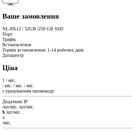
Ваше замовлення
NL-8X12 / 32GB /250 GB SSD
Порт
Трафік
Встановлення
Термін встановлення: 1-14 робочих днів
Датацентр
Ціна
1
/ міс.
/ міс.
/ міс.
/ міс.
з урахуванням промокоду
Додаткові IP
/шт/міс.
/шт/міс.
$
/шт/міс.
x
/міс.