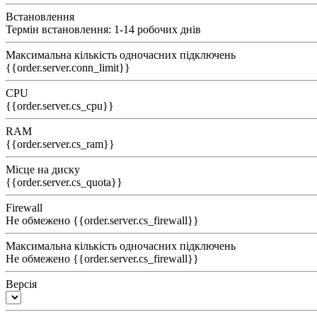
Встановлення
Термін встановлення: 1-14 робочих днів
Максимальна кількість одночасних підключень
{{order.server.conn_limit}}
CPU
{{order.server.cs_cpu}}
RAM
{{order.server.cs_ram}}
Місце на диску
{{order.server.cs_quota}}
Firewall
Не обмежено
{{order.server.cs_firewall}}
Максимальна кількість одночасних підключень
Не обмежено
{{order.server.cs_firewall}}
Версія