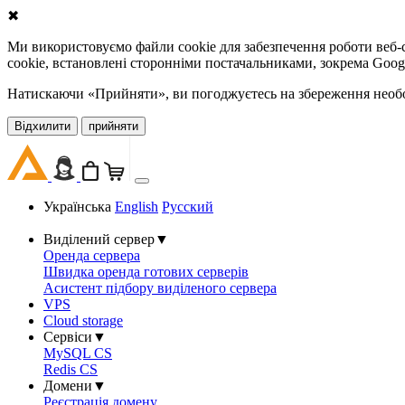
✖
Ми використовуємо файли cookie для забезпечення роботи веб-с
cookie, встановлені сторонніми постачальниками, зокрема Goog
Натискаючи «Прийняти», ви погоджуєтесь на збереження необов
Відхилити
прийняти
Українська
English
Русский
Виділений сервер
▼
Оренда сервера
Швидка оренда готових серверів
Асистент підбору виділеного сервера
VPS
Cloud storage
Сервіси
▼
MySQL CS
Redis CS
Домени
▼
Реєстрація домену