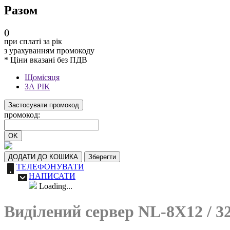
Разом
(
)
при сплаті за рік
з урахуванням промокоду
* Ціни вказані без ПДВ
Щомісяця
ЗА РІК
Застосувати промокод
промокод:
OK
ДОДАТИ ДО КОШИКА
Зберегти
ТЕЛЕФОНУВАТИ
НАПИСАТИ
Loading...
Виділений сервер NL-8X12 / 3