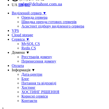
sales@deltahost.com.ua
UA
EN
RU
Виділений сервер
▼
Оренда сервера
Швидка оренда готових серверів
Асистент підбору виділеного сервера
VPS
Cloud storage
Сервіси
▼
MySQL CS
Redis CS
Домени
▼
Реєстрація домену
Перенесення домену
Оплата
Інформація
▼
Дата-центри
Блог
Питання та відповіді
Хостинг
ХОСТИНГ РІШЕННЯ
Корисні сервіси
Контакти
1