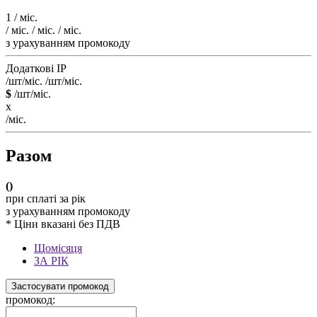
1
/ міс.
/ міс.
/ міс.
/ міс.
з урахуванням промокоду
Додаткові IP
/шт/міс.
/шт/міс.
$
/шт/міс.
x
/міс.
Разом
(
)
при сплаті за рік
з урахуванням промокоду
* Ціни вказані без ПДВ
Щомісяця
ЗА РІК
Застосувати промокод
промокод: