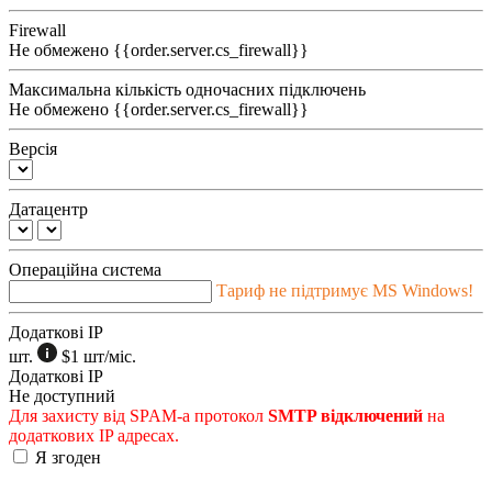
Firewall
Не обмежено
{{order.server.cs_firewall}}
Максимальна кількість одночасних підключень
Не обмежено
{{order.server.cs_firewall}}
Версія
Датацентр
Операційна система
Тариф не підтримує MS Windows!
Додаткові IP
шт.
$1
шт/міс.
Додаткові IP
Не доступний
Для захисту від SPAM-а протокол
SMTP відключений
на
додаткових IP адресах.
Я згоден