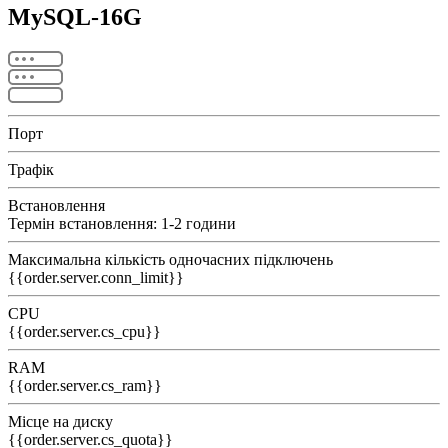
MySQL-16G
Порт
Трафік
Встановлення
Термін встановлення: 1-2 години
Максимальна кількість одночасних підключень
{{order.server.conn_limit}}
CPU
{{order.server.cs_cpu}}
RAM
{{order.server.cs_ram}}
Місце на диску
{{order.server.cs_quota}}