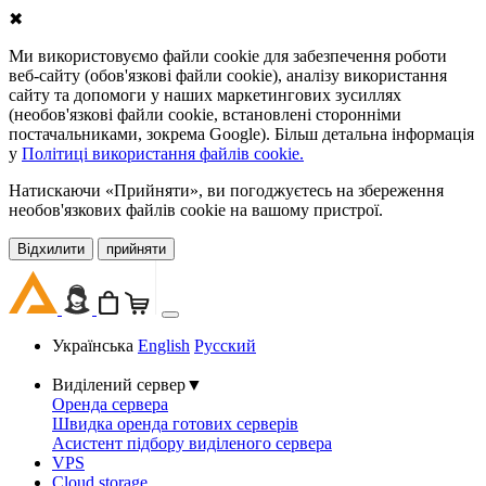
✖
Ми використовуємо файли cookie для забезпечення роботи
веб-сайту (обов'язкові файли cookie), аналізу використання
сайту та допомоги у наших маркетингових зусиллях
(необов'язкові файли cookie, встановлені сторонніми
постачальниками, зокрема Google). Більш детальна інформація
у
Політиці використання файлів cookie.
Натискаючи «Прийняти», ви погоджуєтесь на збереження
необов'язкових файлів cookie на вашому пристрої.
Відхилити
прийняти
Українська
English
Русский
Виділений сервер
▼
Оренда сервера
Швидка оренда готових серверів
Асистент підбору виділеного сервера
VPS
Cloud storage