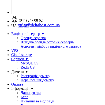
(044) 247 08 62
sales@deltahost.com.ua
UA
EN
RU
Виділений сервер
▼
Оренда сервера
Швидка оренда готових серверів
Асистент підбору виділеного сервера
VPS
Cloud storage
Сервіси
▼
MySQL CS
Redis CS
Домени
▼
Реєстрація домену
Перенесення домену
Оплата
Інформація
▼
Дата-центри
Блог
Питання та відповіді