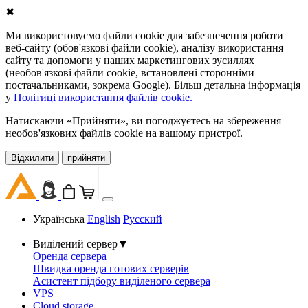
✖
Ми використовуємо файли cookie для забезпечення роботи
веб-сайту (обов'язкові файли cookie), аналізу використання
сайту та допомоги у наших маркетингових зусиллях
(необов'язкові файли cookie, встановлені сторонніми
постачальниками, зокрема Google). Більш детальна інформація
у
Політиці використання файлів cookie.
Натискаючи «Прийняти», ви погоджуєтесь на збереження
необов'язкових файлів cookie на вашому пристрої.
Відхилити
прийняти
Українська
English
Русский
Виділений сервер
▼
Оренда сервера
Швидка оренда готових серверів
Асистент підбору виділеного сервера
VPS
Cloud storage