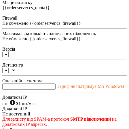
Місце на диску
{{order.server.cs_quota}}
Firewall
Не обмежено
{{order.server.cs_firewall}}
Максимальна кількість одночасних підключень
Не обмежено
{{order.server.cs_firewall}}
Версія
Датацентр
Операційна система
Тариф не підтримує MS Windows!
Додаткові IP
шт.
$1
шт/міс.
Додаткові IP
Не доступний
Для захисту від SPAM-а протокол
SMTP відключений
на
додаткових IP адресах.