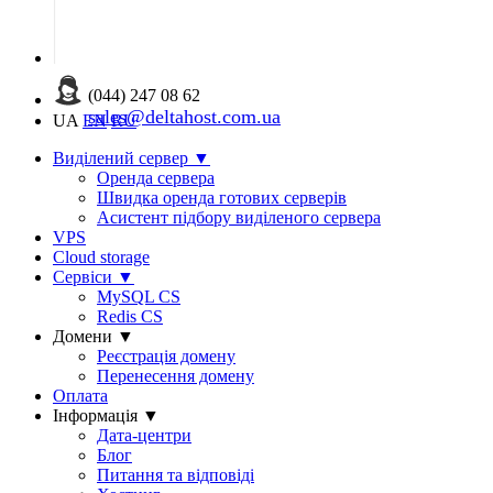
(044) 247 08 62
sales@deltahost.com.ua
UA
EN
RU
Виділений сервер
▼
Оренда сервера
Швидка оренда готових серверів
Асистент підбору виділеного сервера
VPS
Cloud storage
Сервіси
▼
MySQL CS
Redis CS
Домени
▼
Реєстрація домену
Перенесення домену
Оплата
Інформація
▼
Дата-центри
Блог
Питання та відповіді