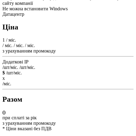
сайту компанії
Не можна встановити Windows
Датацентр
Ціна
1
/ міс.
/ міс.
/ міс.
/ міс.
з урахуванням промокоду
Додаткові IP
/шт/міс.
/шт/міс.
$
/шт/міс.
x
/міс.
Разом
(
)
при сплаті за рік
з урахуванням промокоду
* Ціни вказані без ПДВ